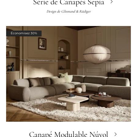
Série de Canapés Sepia
Design de
Glismand & Rüdiger
Économisez 30%
Canapé Modulable Núvol