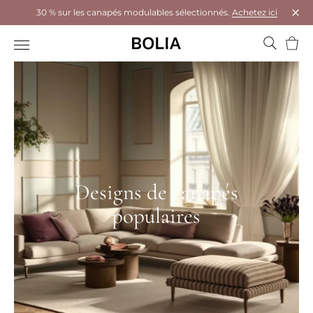
30 % sur les canapés modulables sélectionnés.
Achetez ici
Ferm
Panie
Designs de canapés
populaires