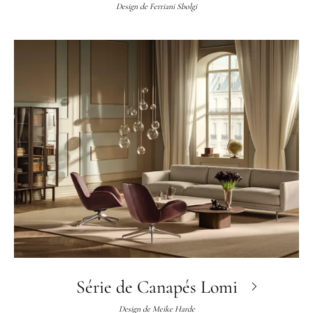
Design de
Ferriani Sbolgi
Série de Canapés Lomi
Design de
Meike Harde