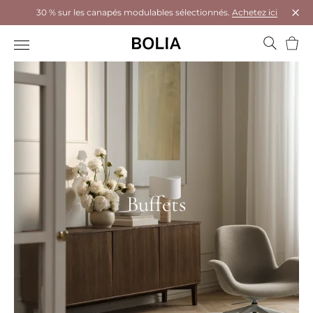
30 % sur les canapés modulables sélectionnés.
Achetez ici
Ferm
Panie
Buffets