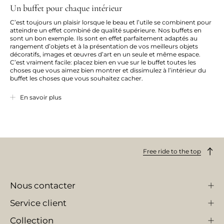
Un buffet pour chaque intérieur
C’est toujours un plaisir lorsque le beau et l’utile se combinent pour
atteindre un effet combiné de qualité supérieure. Nos buffets en
sont un bon exemple. Ils sont en effet parfaitement adaptés au
rangement d’objets et à la présentation de vos meilleurs objets
décoratifs, images et œuvres d’art en un seule et même espace.
C’est vraiment facile: placez bien en vue sur le buffet toutes les
choses que vous aimez bien montrer et dissimulez à l’intérieur du
buffet les choses que vous souhaitez cacher.
Nos buffets design peut être utilisé de multiples façons. Si vous êtes
En savoir plus
par exemple à la recherche d’une belle table TV qui vous donne de
bonnes possibilités de rangement tout en ayant belle apparence,
alors notre buffet est clairement le meuble qu’il vous faut. Il diffuse
son ambiance de simplicité nordique classique atour de votre TV
afin que vous puissiez prendre plaisir à la regarder qu’elle soit
allumée ou éteinte. Découvrez notre grand choix de beaux buffets
Free ride to the top
design ici sur la page et laissez-vous inspirer.
De beaux buffets avec beaucoup de
personnalité
Nous contacter
Nous proposons un grand choix de beaux buffets en différentes
Service client
couleurs, tailles et matériaux. Le dénominateur commun est un
design scandinave de bon style qui va puiser son inspiration chez les
classiques du design du passé ainsi que dans les tendances les plus
Collection