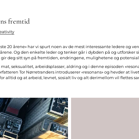
ens fremtid
eativity
este 20 årene» har vi spurt noen av de mest interessante ledere og v
20 årene. Og den enkelte leder og tenker går i dybden på og utforsker
ir deg sitt syn på fremtiden, endringene, mulighetene og potensia
mat, seksualitet, arbeidsplasser, aldring og i denne episoden «reson
rfatteren Tor Nørretranders introduserer «resonans» og hevder at live
r alltid og at arbeid, levnet, sosialt liv og alt derimellom vil flettes s