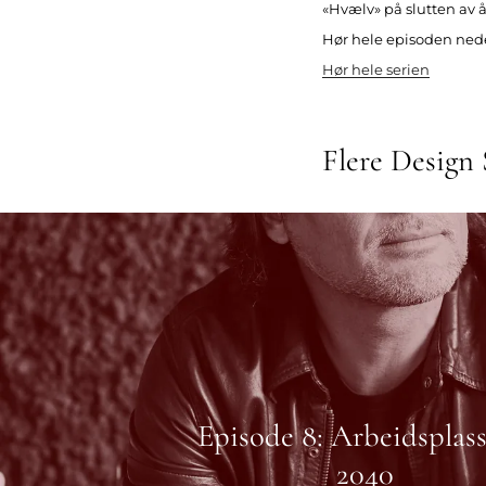
«Hvælv» på slutten av åt
Hør hele episoden nede
Hør hele serien
Flere Design 
Episode 8: Arbeidsplass
2040