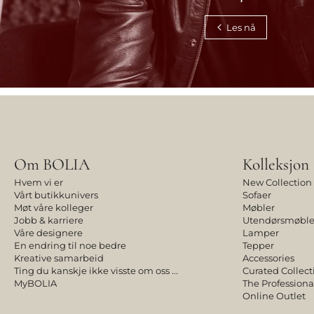
Les nå
Om BOLIA
Kolleksjon
Hvem vi er
New Collection
Vårt butikkunivers
Sofaer
Møt våre kolleger
Møbler
Jobb & karriere
Utendørsmøble
Våre designere
Lamper
En endring til noe bedre
Tepper
Kreative samarbeid
Accessories
Ting du kanskje ikke visste om oss ...
Curated Collect
MyBOLIA
The Professiona
Online Outlet