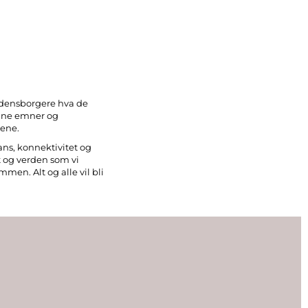
erdensborgere hva de
 sine emner og
lene.
ans, konnektivitet og
t og verden som vi
ammen. Alt og alle vil bli