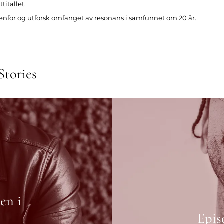
titallet.
nfor og utforsk omfanget av resonans i samfunnet om 20 år.
Stories
en i
Epis