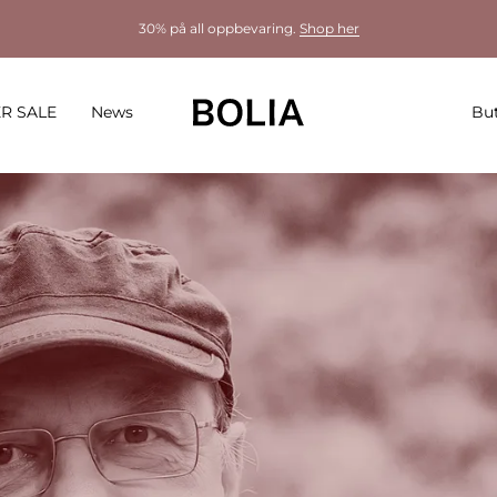
30% på all oppbevaring.
Shop her
R SALE
News
But