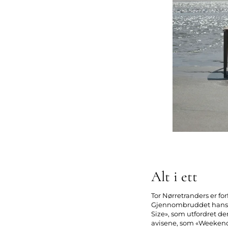
Alt i ett
Tor Nørretranders er fo
Gjennombruddet hans so
Size», som utfordret de
avisene, som «Weekend