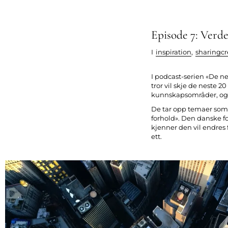
Episode 7: Verd
I
inspiration
,
sharingcr
I podcast-serien «De n
tror vil skje de neste 
kunnskapsområder, og g
De tar opp temaer som 
forhold». Den danske fo
kjenner den vil endres fo
ett.