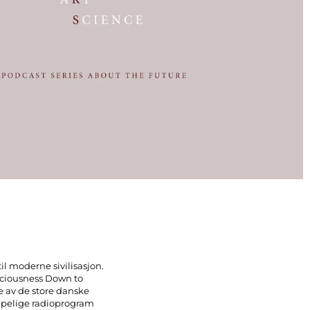
il moderne sivilisasjon.
sciousness Down to
e av de store danske
apelige radioprogram