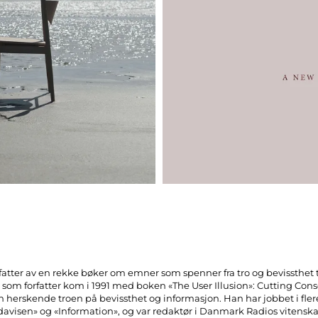
rfatter av en rekke bøker om emner som spenner fra tro og bevissthet t
m forfatter kom i 1991 med boken «The User Illusion»: Cutting Con
n herskende troen på bevissthet og informasjon. Han har jobbet i fler
avisen» og «Information», og var redaktør i Danmark Radios vitensk