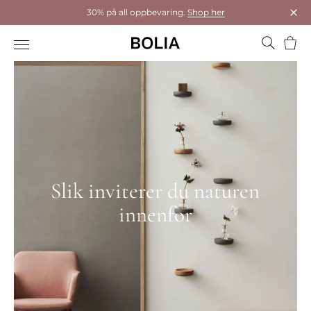
30% på all oppbevaring.
Shop her
Luk
Hand
Slik inviterer du naturen
innenfor