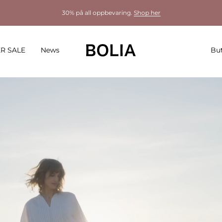
30% på all oppbevaring.
Shop her
R SALE
News
But