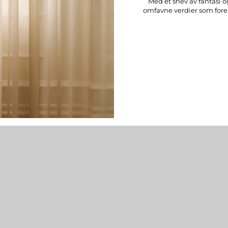
Med et snev av fantasi og
omfavne verdier som forene