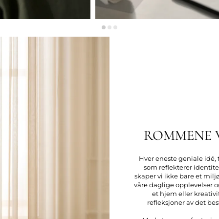
ROMMENE V
Hver eneste geniale idé, 
som reflekterer identi
skaper vi ikke bare et milj
våre daglige opplevelser og
et hjem eller kreati
refleksjoner av det best