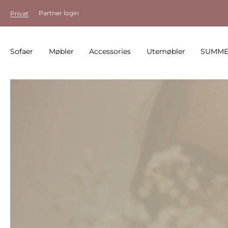
Partner login
Privat
Sofaer
Møbler
Accessories
Utemøbler
SUMME