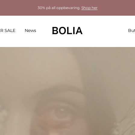
30% på all oppbevaring.
Shop her
R SALE
News
But