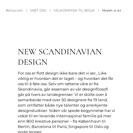
Bolia.com
MØT OSS
VELKOMMEN TIL BOLIA
Hvem vi er
NEW SCANDINAVIAN
DESIGN
For oss er flott design ikke bare det vi ser,. Like
viktig er hvordan det er laget – og hvordan det får
oss til å føle oss. Selv om røttene våre er fra
Skandinavia, går essensen av vår designfilosofi
går på tvers av landegrenser. Vi er stolte over å
samarbeide med over 50 designere fra 19 land,
som omfatter både nye talenter og anerkjente
designstudioer. Siden vår spede begynnelse har vi
vokst til en levende internasjonal familie på mer
enn 800 kreative personer – fra København til
Berlin, Barcelona til Paris, Singapore til Oslo og
enda lenger.