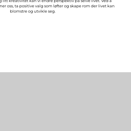
 litt kreativitet kan vi endre perspektiv på selve livet. Ved å
r oss, ta positive valg som løfter og skape rom der livet kan
blomstre og utvikle seg.