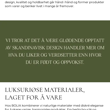
design, kvalitet og holdbarhet går hånd i hånd og former produkter
som varer og beriker livet i mange år fremover.
LUKSURIØSE MATERIALER,
LAGET FOR Å VARE
Hos BOLIA kombinerer vi naturlige materialer med diskré eleganse
for å skape varige, harmoniske produkter. Fra herlig bouclé og