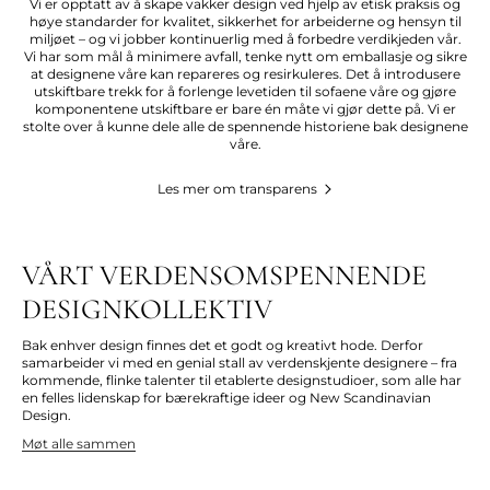
Vi er opptatt av å skape vakker design ved hjelp av etisk praksis og
høye standarder for kvalitet, sikkerhet for arbeiderne og hensyn til
miljøet – og vi jobber kontinuerlig med å forbedre verdikjeden vår.
Vi har som mål å minimere avfall, tenke nytt om emballasje og sikre
at designene våre kan repareres og resirkuleres. Det å introdusere
utskiftbare trekk for å forlenge levetiden til sofaene våre og gjøre
komponentene utskiftbare er bare én måte vi gjør dette på. Vi er
stolte over å kunne dele alle de spennende historiene bak designene
våre.
Les mer om transparens
VÅRT VERDENSOMSPENNENDE
DESIGNKOLLEKTIV
Bak enhver design finnes det et godt og kreativt hode. Derfor
samarbeider vi med en genial stall av verdenskjente designere – fra
kommende, flinke talenter til
etablerte
designstudioer, som alle har
en felles lidenskap for bærekraftige ideer og New Scandinavian
Design.
Møt alle sammen