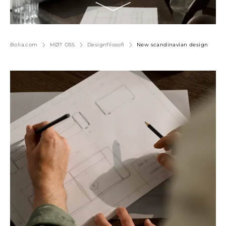
Bolia.com
MØT OSS
Designfilosofi
New scandinavian design