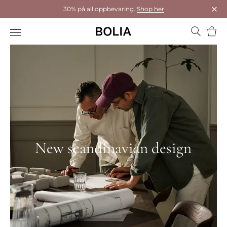
30% på all oppbevaring.
Shop her
Luk
Hand
New scandinavian design