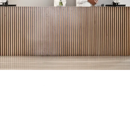
Gratis interiørrådgivning
Vær kreativ i The Design Atelier
Ditt personlige tilbud
Gratis stoffprøver
Få ditt eksemplar av The Journal by BOLIA