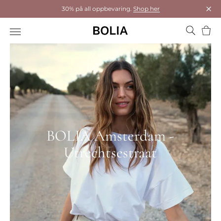
30% på all oppbevaring.
Shop her
Luk
Hand
BOLIA Amsterdam -
Utrechtsestraat