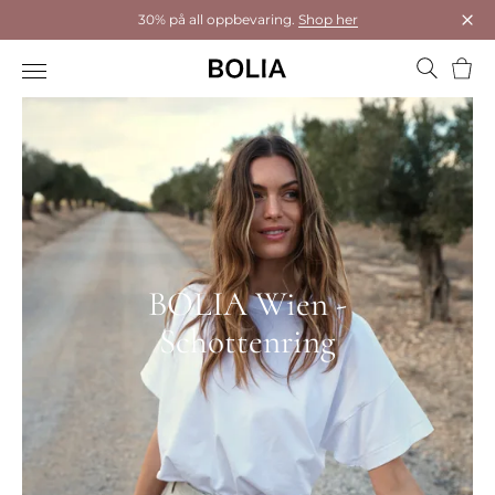
30% på all oppbevaring.
Shop her
Luk
Hand
BOLIA Wien -
Schottenring