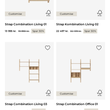
Customise
Customise
Strap Combination Living 01
Strap Kombination Living 02
13 995 kr.
19 993 kr.
Spar 30%
22 497 kr.
32 139 kr.
Spar 30%
Legg til {0} i listen
Legg til 
Customise
Customise
Strap Combination Living 03
Strap Combination Office 01