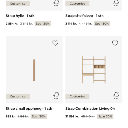
Customise
Customise
Strap hylle - 1 stk
Strap shelf deep - 1 stk
2 554 kr.
3 649 kr.
Spar 30%
3 114 kr.
4 449 kr.
Spar 30%
Legg til {0} i listen
Legg til 
Customise
Customise
Strap small oppheng - 1 stk
Strap Combination Living 04
839 kr.
1 199 kr.
Spar 30%
31 598 kr.
45 140 kr.
Spar 30%