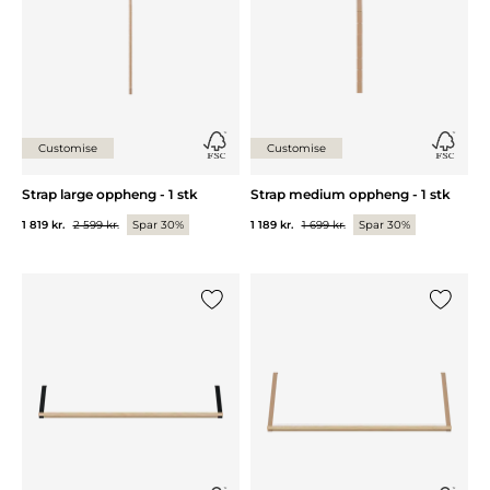
Customise
Customise
Strap large oppheng - 1 stk
Strap medium oppheng - 1 stk
1 819 kr.
2 599 kr.
Spar 30%
1 189 kr.
1 699 kr.
Spar 30%
Legg til {0} i listen
Legg til 