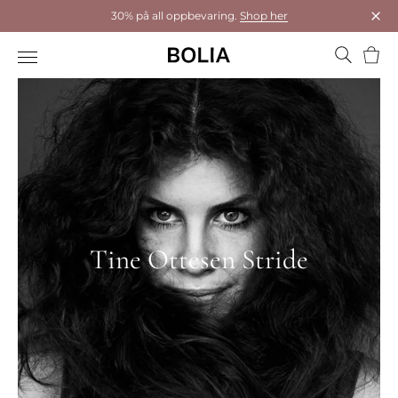
30% på all oppbevaring.
Shop her
Luk
Hand
Tine Ottesen Stride