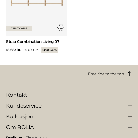
Customise
Strap Combination Living 07
18 683 kr.
26 690 kr.
Spar 30%
Free ride to the top
Kontakt
Kundeservice
Kolleksjon
Om BOLIA
Butikker
Finn butikk