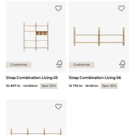
Legg til {0} i listen
Legg til 
Customise
Customise
Strap Combination Living 05
Strap Combination Living 06
32 857 kr.
46 939 kr.
Spar 30%
12 735 kr.
18 193 kr.
Spar 30%
Legg til {0} i listen