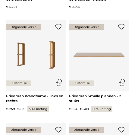
€ 5.201
€ 2.995
Uitgaande versie
Uitgaande versie
Voeg {0} toe aan de lijst
Voeg {0}
Customise
Customise
Friedman Wandframe - links en
Friedman Smalle planken - 2
rechts
stuks
€ 259
€ 519
50% korting
€ 154
€ 309
50% korting
Uitgaande versie
Uitgaande versie