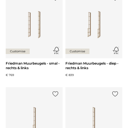
Voeg {0} toe aan de lijst
Voeg {0}
Customise
Customise
Friedman Muurbeugels - smal -
Friedman Muurbeugels - diep -
rechts & links
rechts & links
€ 769
€ 839
Voeg {0} toe aan de lijst
Voeg {0}