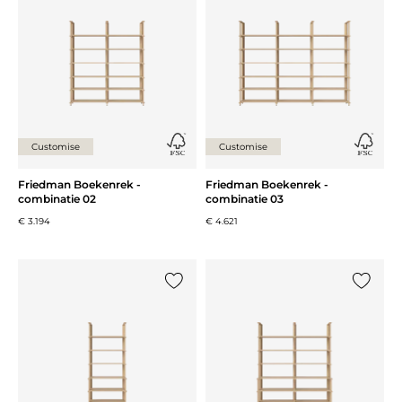
Customise
Customise
Friedman Boekenrek -
Friedman Boekenrek -
combinatie 02
combinatie 03
€ 3.194
€ 4.621
Voeg {0} toe aan de lijst
Voeg {0}