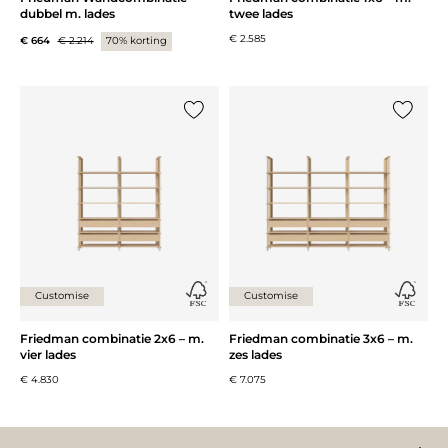
dubbel m. lades
twee lades
€ 2.585
€ 664
€ 2.214
70% korting
Voeg {0} toe aan de lijst
Voeg {0}
Customise
Customise
Friedman combinatie 2x6 – m.
Friedman combinatie 3x6 – m.
vier lades
zes lades
€ 4.830
€ 7.075