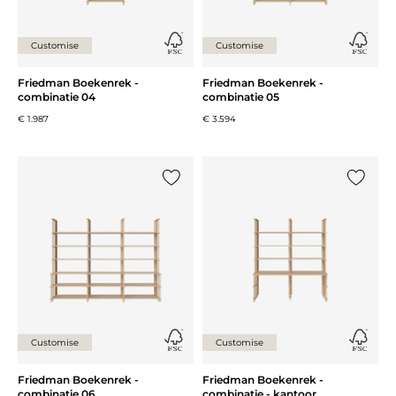
Customise
Customise
Friedman Boekenrek -
Friedman Boekenrek -
combinatie 04
combinatie 05
€ 1.987
€ 3.594
Voeg {0} toe aan de lijst
Voeg {0}
Customise
Customise
Friedman Boekenrek -
Friedman Boekenrek -
combinatie 06
combinatie - kantoor