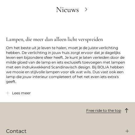
Nieuws
Lampen, die meer dan alleen licht verspreiden
Om het beste uit je leven te halen, moet je de juiste verlichting
hebben. De verlichting in jouw huis zorgt ervoor dat je dagelijks
leven een bijzondere sfeer heeft. Je kunt je laten verleiden door de
milde gloed van de lamp en iets exclusiefs toevoegen met lampen
met een indrukwekkend Scandinavisch design. Bij BOLIA hebben
we mooie en stijlvolle lampen voor elk wat wils. Dus vast ook een
lamp die jouw interieur completeert of het net even iets extra's
geeft.
Welke lamp past bij een sensuele, nachtelijke tango en welke lamp is
Lees meer
het meest geschikt voor een gezellig etentje met vrienden of
familie? Bij BOLIA vind je
vloerlampen
,
hanglampen
,
tafellampen
en
wandlampen
. Het resultaat kun je hier bekijken. Naast het
Free ride to the top
doordachte Scandinavische design hebben onze lampen met elkaar
gemeen dat ze de dingen die je wilt laten zien in de schijnwerper
zetten.
Contact
Designlampen met ingebouwde wauw-factor