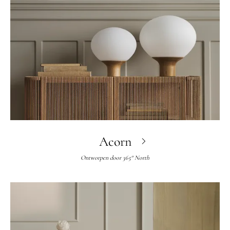
Acorn
Ontworpen door
365° North