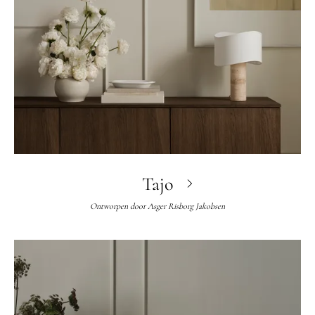
Tajo
Ontworpen door
Asger Risborg Jakobsen