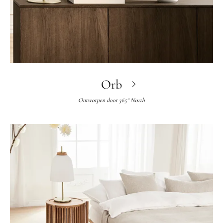
Orb
Ontworpen door
365° North