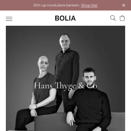
30% op modulaire banken.
Shop hier
Dial
Wink
Hans Thyge & Co