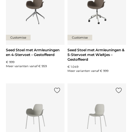
Customise
Customise
Seed Stoel met Armleuningen
Seed Stoel met Armleuningen &
en 4-Stervoet – Gestoffeerd
5-Stervoet met Wieltjes –
Gestoffeerd
€ 999
Meer varianten vanaf
€ 959
€ 1.049
Meer varianten vanaf
€ 999
Voeg {0} toe aan de lijst
Voeg {0}