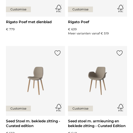
Customise
Customise
Rigato Poef met dienblad
Rigato Poef
€ 779
€ 639
Meer varianten vanaf
€ 519
Voeg {0} toe aan de lijst
Voeg {0}
Customise
Customise
Seed Stoel m. beklede zitting -
Seed stoel m. armleuning en
Curated edition
beklede zitting - Curated Edition