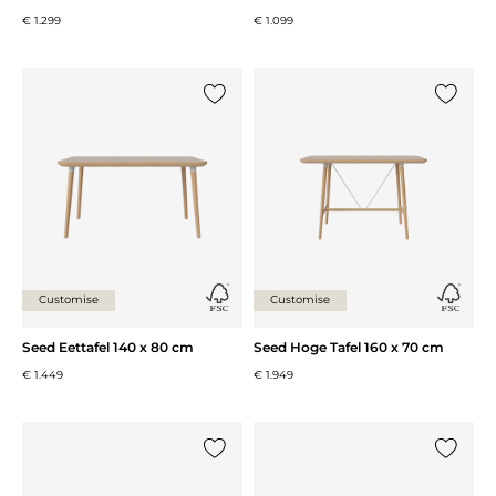
€ 1.299
€ 1.099
Voeg {0} toe aan de lijst
Voeg {0}
Customise
Customise
Seed Eettafel 140 x 80 cm
Seed Hoge Tafel 160 x 70 cm
€ 1.449
€ 1.949
Voeg {0} toe aan de lijst
Voeg {0}