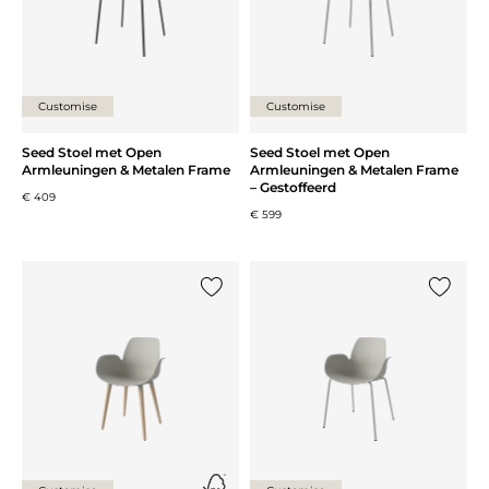
Customise
Customise
Seed Stoel met Open
Seed Stoel met Open
Armleuningen & Metalen Frame
Armleuningen & Metalen Frame
– Gestoffeerd
€ 409
€ 599
Voeg {0} toe aan de lijst
Voeg {0}