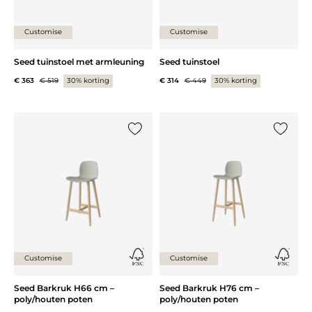
Customise
Customise
Seed tuinstoel met armleuning
Seed tuinstoel
€ 363
€ 519
30% korting
€ 314
€ 449
30% korting
Voeg {0} toe aan de lijst
Voeg {0}
Customise
Customise
Seed Barkruk H66 cm –
Seed Barkruk H76 cm –
poly/houten poten
poly/houten poten