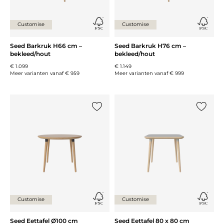
Customise
Customise
Seed Barkruk H66 cm –
Seed Barkruk H76 cm –
bekleed/hout
bekleed/hout
€ 1.099
€ 1.149
Meer varianten vanaf
€ 959
Meer varianten vanaf
€ 999
Voeg {0} toe aan de lijst
Voeg {0}
Customise
Customise
Seed Eettafel Ø100 cm
Seed Eettafel 80 x 80 cm