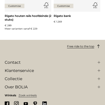
Customise
Customise
Rigato houten rails hoofdeinde (2
Rigato bank
stuks)
€ 1.269
€ 289
Meer varianten vanaf
€ 229
Free ride to the top
Contact
Klantenservice
Collectie
Over BOLIA
Winkels
Zoek winkels