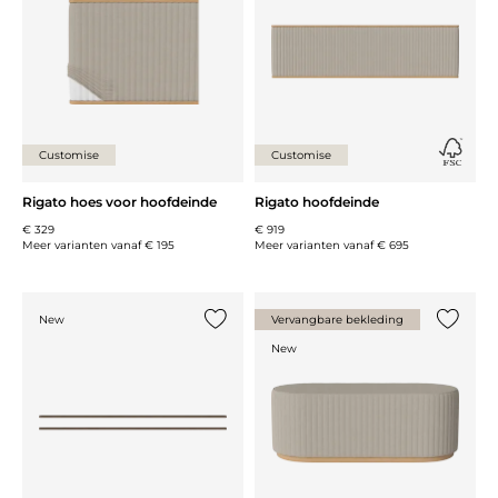
Customise
Customise
Rigato hoes voor hoofdeinde
Rigato hoofdeinde
€ 329
€ 919
Meer varianten vanaf
€ 195
Meer varianten vanaf
€ 695
New
Vervangbare bekleding
Voeg {0} toe aan de lijst
Voeg {0}
New