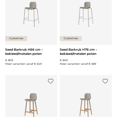
Customise
Customise
Seed Barkruk H66 cm –
Seed Barkruk H76 cm –
bekleed/metalen poten
bekleed/metalen poten
€ 809
€ 849
Meer varianten vanaf
€ 649
Meer varianten vanaf
€ 689
Voeg {0} toe aan de lijst
Voeg {0}