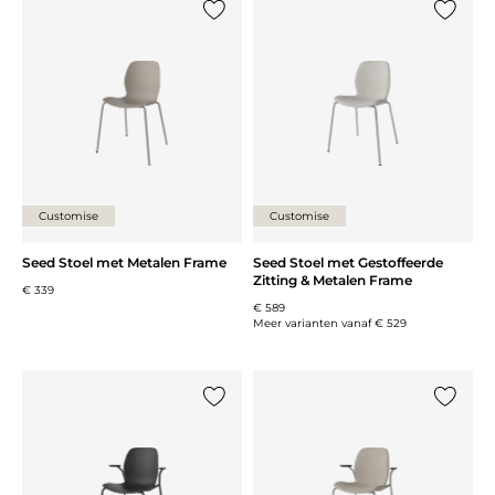
Voeg {0} toe aan de lijst
Voeg {0}
Customise
Customise
Seed Stoel met Metalen Frame
Seed Stoel met Gestoffeerde
Zitting & Metalen Frame
€ 339
€ 589
Meer varianten vanaf
€ 529
Voeg {0} toe aan de lijst
Voeg {0}