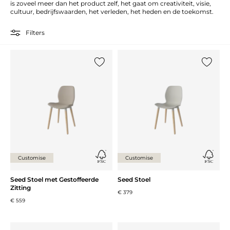
is zoveel meer dan het product zelf, het gaat om creativiteit, visie,
cultuur, bedrijfswaarden, het verleden, het heden en de toekomst.
Filters
Voeg {0} toe aan de lijst
Voeg {0}
Customise
Customise
Seed Stoel met Gestoffeerde
Seed Stoel
Zitting
€ 379
€ 559