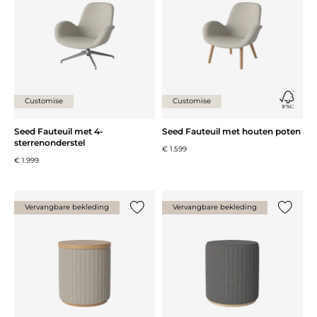
Customise
Customise
Seed Fauteuil met 4-
Seed Fauteuil met houten poten
sterrenonderstel
€ 1.599
€ 1.999
Vervangbare bekleding
Vervangbare bekleding
Voeg {0} toe aan de lijst
Voeg {0}