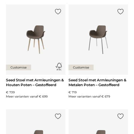
Voeg {0} toe aan de lijst
Voeg {0}
Customise
Customise
Seed Stoel met Armleuningen &
Seed Stoel met Armleuningen &
Houten Poten – Gestoffeerd
Metalen Poten – Gestoffeerd
€ 739
€ 719
Meer varianten vanaf
€ 699
Meer varianten vanaf
€ 679
Voeg {0} toe aan de lijst
Voeg {0}