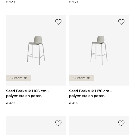
€ 729
€ 739
Voeg {0} toe aan de lijst
Voeg {0}
Customise
Customise
Seed Barkruk H66 cm –
Seed Barkruk H76 cm –
poly/metalen poten
poly/metalen poten
€ 409
€ 419
Voeg {0} toe aan de lijst
Voeg {0}