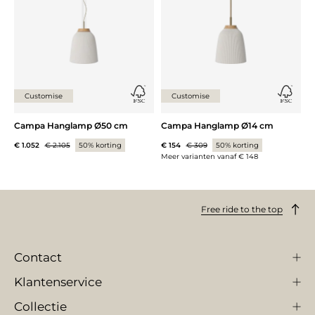
Customise
Customise
Campa Hanglamp Ø50 cm
Campa Hanglamp Ø14 cm
€ 1.052
€ 2.105
50% korting
€ 154
€ 309
50% korting
Meer varianten vanaf
€ 148
Free ride to the top
Contact
Klantenservice
Collectie