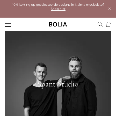
40% korting op geselecteerde designs in Naima meubelstof.
Shop hier
Dial
Wink
Spant Studio