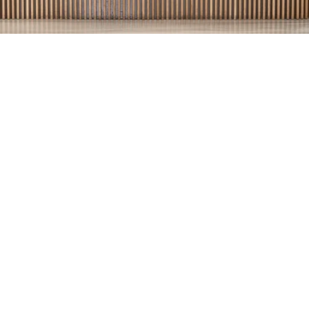
Gratis interieuradvies
Laat je creativiteit de vrije loop in The Design Atelier
Jouw persoonlijke aanbod
Gratis stofstalen
Ontvangst van The Journal by BOLIA
Professionele thuisbezorging
Welke financieringsmogelijkheden bieden jullie aan?
Boek een privéafspraak