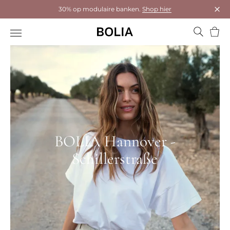
30% op modulaire banken.
Shop hier
Dial
Wink
BOLIA Hannover -
Schillerstraße