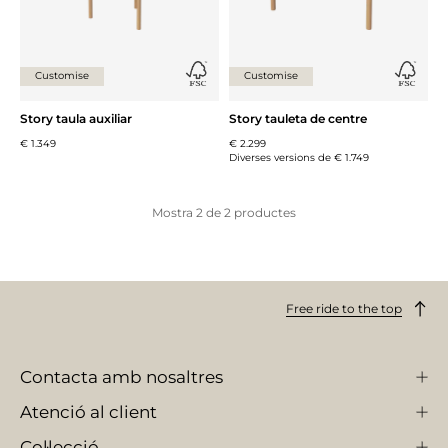
Customise
Customise
Story taula auxiliar
Story tauleta de centre
€ 1.349
€ 2.299
Diverses versions de
€ 1.749
Mostra
2
de
2
productes
Free ride to the top
Contacta amb nosaltres
Atenció al client
Col·lecció