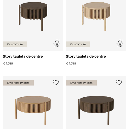
Customise
Customise
Story tauleta de centre
Story tauleta de centre
€ 1.749
€ 1.749
Diverses mides
Diverses mides
{0} ja està a la llista
{0} ja 