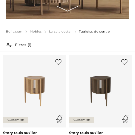
Bolia.com
Mobles
La sala destar
Tauletes de centre
Filtres
(1)
{0} ja està a la llista
{0} ja 
Customise
Customise
Story taula auxiliar
Story taula auxiliar