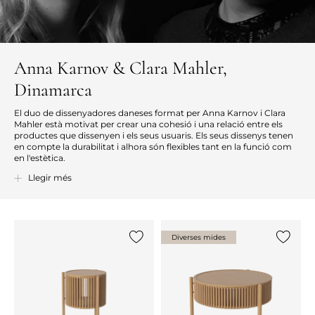
Anna Karnov & Clara Mahler,
Dinamarca
El duo de dissenyadores daneses format per Anna Karnov i Clara
Mahler està motivat per crear una cohesió i una relació entre els
productes que dissenyen i els seus usuaris. Els seus dissenys tenen
en compte la durabilitat i alhora són flexibles tant en la funció com
en l'estètica.
El duo fa servir, per exemple, la fugacitat del temps i la delicadesa
Llegir més
com a element del procés de disseny i com a paràmetre de
sostenibilitat i atemporalitat en el producte acabat. Per això utilitzen
materials que envelleixen amb encant, i no es deixen temptar per
modes passatgeres. Els seus dissenys han de funcionar al llarg del
temps i han de poder explicar la seva pròpia història. I certament és
Diverses mides
aquesta la idea darrere de cada disseny que signen.
{0} ja està a la llista
{0} ja es
Anna Karnov & Clara Mahler