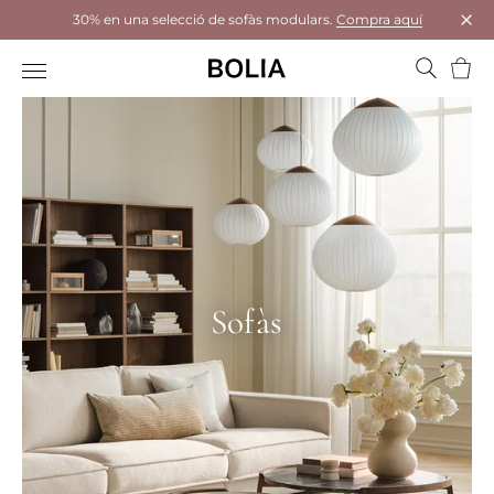
30% en una selecció de sofàs modulars.
Compra aquí
Tanc
Cistel
Sofàs