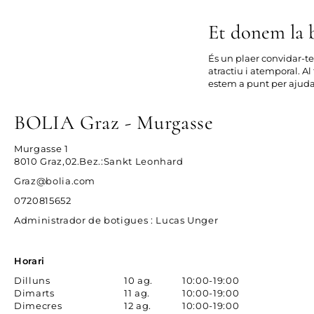
Et donem la 
És un plaer convidar-te 
atractiu i atemporal. Al
estem a punt per ajuda
BOLIA Graz - Murgasse
Murgasse 1
8010 Graz,02.Bez.:Sankt Leonhard
Graz@bolia.com
0720815652
Administrador de botigues
: Lucas Unger
Horari
Dilluns
10 ag.
10:00-19:00
Dimarts
11 ag.
10:00-19:00
Dimecres
12 ag.
10:00-19:00