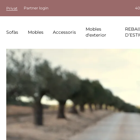
Partner login
40
Privat
Mobles
REBAI
Sofàs
Mobles
Accessoris
d'exterior
D’ESTI