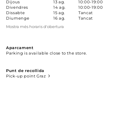
Dijous
13 ag.
10:00-19:00
Divendres
14 ag.
10:00-19:00
Dissabte
15 ag.
Tancat
Diumenge
16 ag.
Tancat
Mostra més horaris d'obertura
Aparcament
Parking is available close to the store.
Punt de recollida
Pick-up point Graz