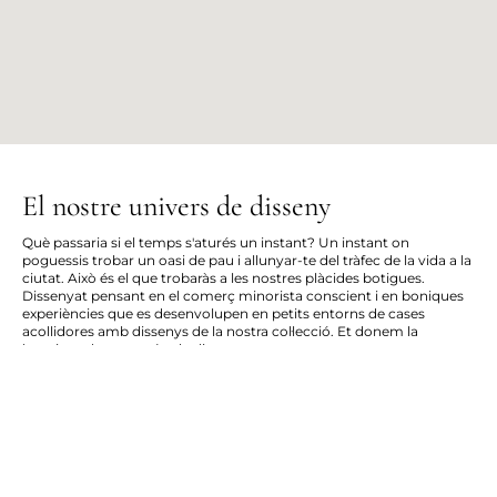
El nostre univers de disseny
Què passaria si el temps s'aturés un instant? Un instant on
poguessis trobar un oasi de pau i allunyar-te del tràfec de la vida a la
ciutat. Això és el que trobaràs a les nostres plàcides botigues.
Dissenyat pensant en el comerç minorista conscient i en boniques
experiències que es desenvolupen en petits entorns de cases
acollidores amb dissenys de la nostra col·lecció. Et donem la
benvinguda a un món de disseny.