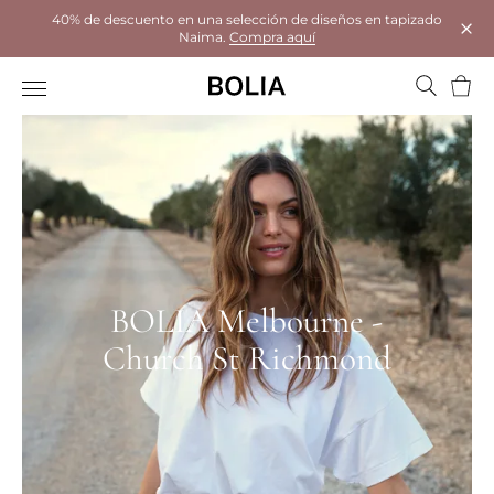
40% de descuento en una selección de diseños en tapizado
Naima.
Compra aquí
Tanc
Cistel
BOLIA Melbourne -
Church St Richmond