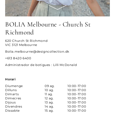
BOLIA Melbourne - Church St
Richmond
620 Church St Richmond
VIC 3121 Melbourne
Bolia.melbourne@designcollection.dk
+613 8420 6400
Administrador de botigues
: Lilli McDonald
Horari
Diumenge
09 ag.
10:00-17:00
Dilluns
10 ag.
10:00-17:00
Dimarts
11 ag.
10:00-17:00
Dimecres
12 ag.
10:00-17:00
Dijous
13 ag.
10:00-17:00
Divendres
14 ag.
10:00-17:00
Dissabte
15 ag.
10:00-17:00