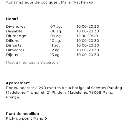
Administrador de botigues
: Maiia Tkachenko
Horari
Divendres
07 ag.
10:00-20:30
Dissabte
08 ag.
10:00-20:30
Diumenge
09 ag.
12:00-19:00
Dilluns
10 ag.
10:00-20:30
Dimarts
11 ag.
10:00-20:30
Dimecres
12 ag.
10:00-20:30
Dijous
13 ag.
10:00-20:30
Mostra més horaris d'obertura
Aparcament
Podeu aparcar a 240 metres de la botiga, al Saemes Parking
Madeleine-Tronchet, 21 Pl. de la Madeleine, 75008 París,
França.
Punt de recollida
Pick-up point Paris