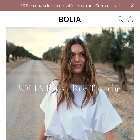
30% en una selecció de sofàs modulars.
Compra aquí
Tanc
Cistel
BOLIA Paris - Rue Tronchet