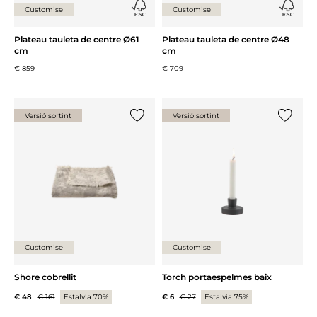
Customise
Customise
Plateau tauleta de centre Ø61
Plateau tauleta de centre Ø48
cm
cm
€ 859
€ 709
Versió sortint
Versió sortint
{0} ja està a la llista
{0} ja es
Customise
Customise
Shore cobrellit
Torch portaespelmes baix
€ 48
€ 161
Estalvia 70%
€ 6
€ 27
Estalvia 75%