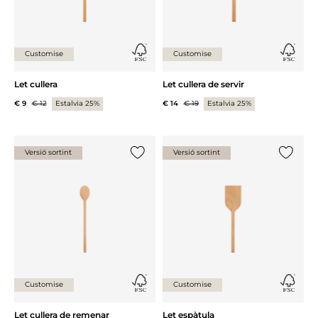
Customise
Customise
Let cullera
Let cullera de servir
€ 9
€ 12
Estalvia 25%
€ 14
€ 19
Estalvia 25%
Versió sortint
Versió sortint
{0} ja està a la llista
{0} ja es
Customise
Customise
Let cullera de remenar
Let espàtula