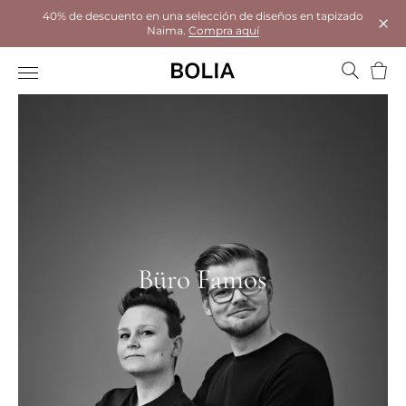
40% de descuento en una selección de diseños en tapizado
Naima.
Compra aquí
Tanc
Cistel
Büro Famos