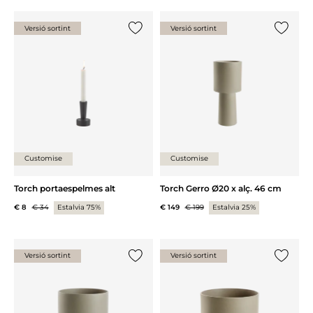
Versió sortint
Versió sortint
{0} ja està a la llista
{0} ja es
Customise
Customise
Torch portaespelmes alt
Torch Gerro Ø20 x alç. 46 cm
€ 8
€ 34
Estalvia 75%
€ 149
€ 199
Estalvia 25%
Versió sortint
Versió sortint
{0} ja està a la llista
{0} ja es