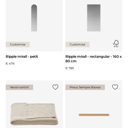
Customise
Customise
Ripple mirall - petit
Ripple mirall - rectangular - 160 x
80 cm
€ 479
€ 789
Versió sortint
Preus Sempre Baixos
{0} ja està a la llista
{0} ja es