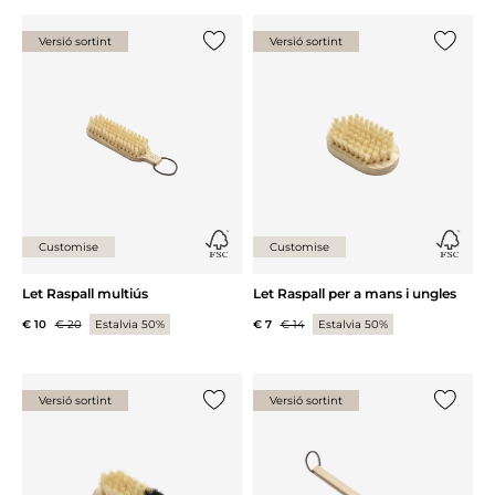
Versió sortint
Versió sortint
{0} ja està a la llista
{0} ja es
Customise
Customise
Let Raspall multiús
Let Raspall per a mans i ungles
€ 10
€ 20
Estalvia 50%
€ 7
€ 14
Estalvia 50%
Versió sortint
Versió sortint
{0} ja està a la llista
{0} ja es