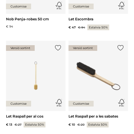
Customise
Customise
Nob Penja-robes 50 cm
Let Escombra
€ 94
€ 47
€ 94
Estalvia 50%
Versió sortint
Versió sortint
{0} ja està a la llista
{0} ja es
Customise
Customise
Let Raspall per al cos
Let Raspall per a les sabates
€ 13
€ 27
Estalvia 50%
€ 10
€ 20
Estalvia 50%