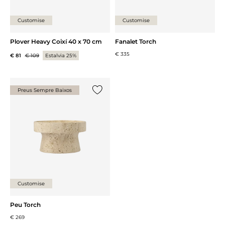
Customise
Customise
Plover Heavy Coixí 40 x 70 cm
Fanalet Torch
€ 335
€ 81
€ 109
Estalvia 25%
Preus Sempre Baixos
{0} ja està a la llista
Customise
Peu Torch
€ 269