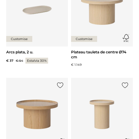
Customise
Customise
Arcs plata, 2 u.
Plateau tauleta de centre Ø74
cm
€ 37
€ 54
Estalvia 30%
€ 1.149
{0} ja està a la llista
{0} ja es