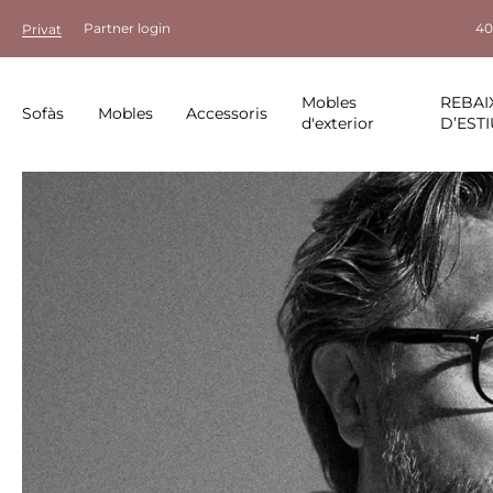
Partner login
40
Privat
Mobles
REBAI
Sofàs
Mobles
Accessoris
d'exterior
D’ESTI