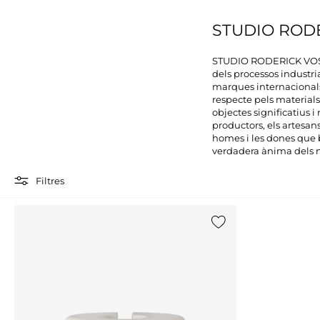
STUDIO RODE
STUDIO RODERICK VOS és
dels processos industrial
marques internacionals 
respecte pels materials
objectes significatius 
productors, els artesan
homes i les dones que b
verdadera ànima dels n
Filtres
{0} ja està a la llista