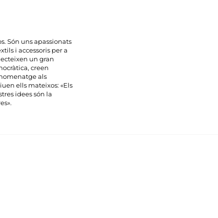
s. Són uns apassionats
xtils i accessoris per a
flecteixen un gran
mocràtica, creen
 l'homenatge als
iuen ells mateixos: «Els
tres idees són la
es».