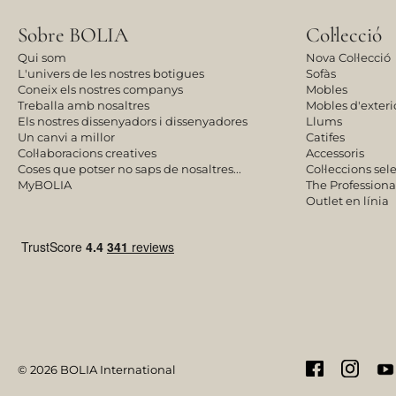
Sobre BOLIA
Col·lecció
Qui som
Nova Col·lecció
L'univers de les nostres botigues
Sofàs
Coneix els nostres companys
Mobles
Treballa amb nosaltres
Mobles d'exteri
Els nostres dissenyadors i dissenyadores
Llums
Un canvi a millor
Catifes
Col·laboracions creatives
Accessoris
Coses que potser no saps de nosaltres...
Col·leccions se
MyBOLIA
The Professiona
Outlet en línia
© 2026 BOLIA International