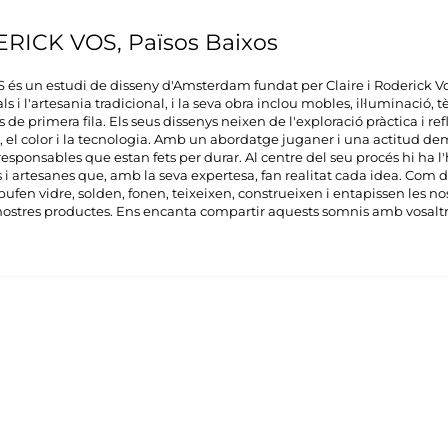
RICK VOS, Països Baixos
 un estudi de disseny d'Amsterdam fundat per Claire i Roderick Vo
s i l'artesania tradicional, i la seva obra inclou mobles, il·luminació, tè
de primera fila. Els seus dissenys neixen de l'exploració pràctica i re
, el color i la tecnologia. Amb un abordatge juganer i una actitud de
i responsables que estan fets per durar. Al centre del seu procés hi ha
s i artesanes que, amb la seva expertesa, fan realitat cada idea. Com d
ufen vidre, solden, fonen, teixeixen, construeixen i entapissen les nos
ostres productes. Ens encanta compartir aquests somnis amb vosaltr