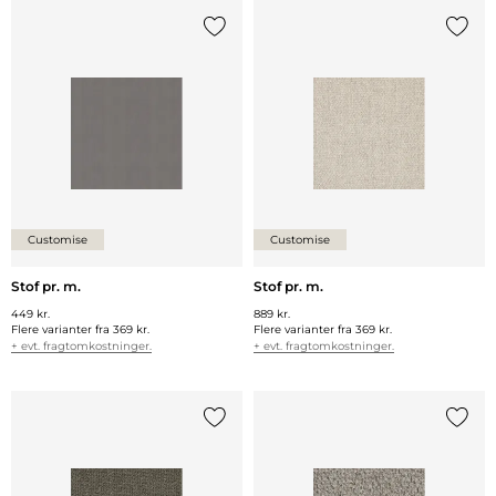
Tilføj {0} til listen
Tilføj 
Customise
Customise
Stof pr. m.
Stof pr. m.
449 kr.
889 kr.
Flere varianter fra
369 kr.
Flere varianter fra
369 kr.
+ evt. fragtomkostninger.
+ evt. fragtomkostninger.
Tilføj {0} til listen
Tilføj 