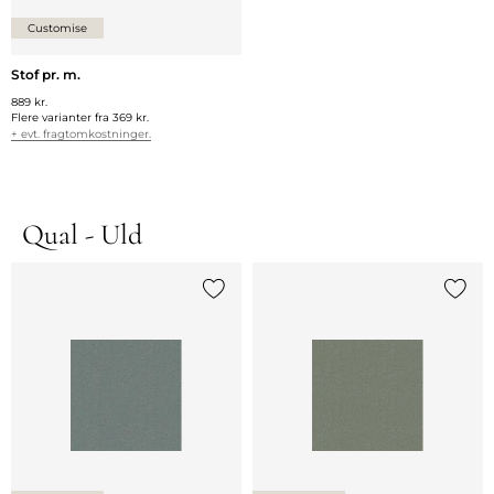
Customise
Stof pr. m.
889 kr.
Flere varianter fra
369 kr.
+ evt. fragtomkostninger.
Qual - Uld
Tilføj {0} til listen
Tilføj 