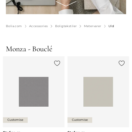
Bolia.com
Accessories
Boligtekstiler
Metervarer
Uld
Monza - Bouclé
Tilføj {0} til listen
Tilføj 
Customise
Customise