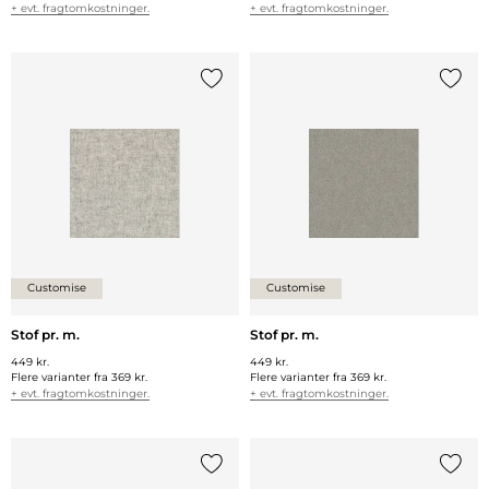
+ evt. fragtomkostninger.
+ evt. fragtomkostninger.
Tilføj {0} til listen
Tilføj 
Customise
Customise
Stof pr. m.
Stof pr. m.
449 kr.
449 kr.
Flere varianter fra
369 kr.
Flere varianter fra
369 kr.
+ evt. fragtomkostninger.
+ evt. fragtomkostninger.
Tilføj {0} til listen
Tilføj 