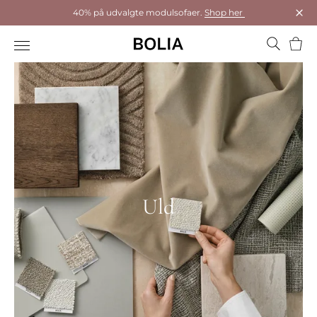
40% på udvalgte modulsofaer.
Shop her
Luk
Kurv
Uld