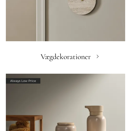
Vægdekorationer
Always Low Price