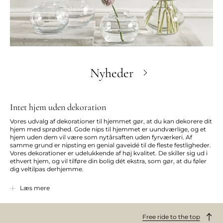
Nyheder
Intet hjem uden dekoration
Vores udvalg af dekorationer til hjemmet gør, at du kan dekorere dit
hjem med sprødhed. Gode nips til hjemmet er uundværlige, og et
hjem uden dem vil være som nytårsaften uden fyrværkeri. Af
samme grund er nipsting en genial gaveidé til de fleste festligheder.
Vores dekorationer er udelukkende af høj kvalitet. De skiller sig ud i
ethvert hjem, og vil tilføre din bolig dét ekstra, som gør, at du føler
dig veltilpas derhjemme.
Med nips og dekorationer kan du nemt skabe forandringer i
Læs mere
indretningen. Tænk bare på, hvordan et lækkert fad, en dekorativ
skål eller en flot vase kan gøre underværker på dine hylder, på
spisebordet eller andre steder, der trænger til et lille løft.
Free ride to the top