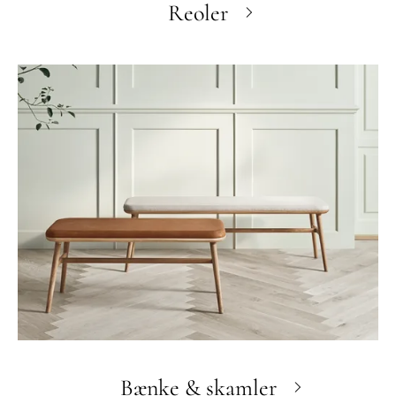
Reoler
Bænke & skamler