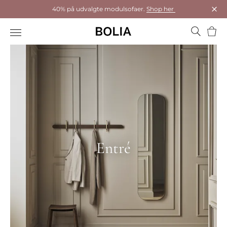
40% på udvalgte modulsofaer.
Shop her
Luk
Kurv
Entré