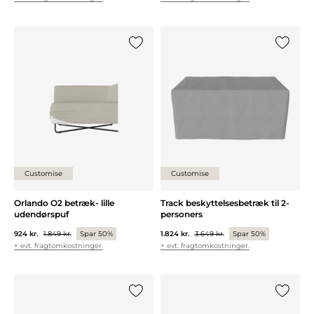
Tilføj {0} til listen
Tilføj {0
Customise
Customise
Orlando O2 betræk- lille
Track beskyttelsesbetræk til 2-
udendørspuf
personers
924 kr.
1.849 kr.
Spar 50%
1.824 kr.
3.649 kr.
Spar 50%
+ evt. fragtomkostninger.
+ evt. fragtomkostninger.
Tilføj {0} til listen
Tilføj {0