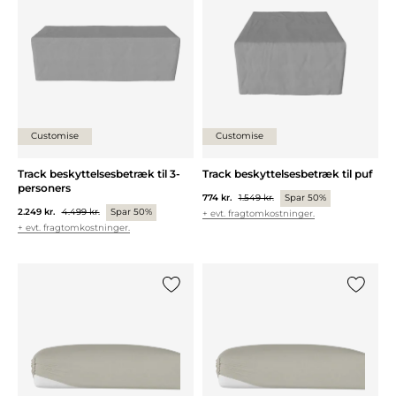
Customise
Customise
Track beskyttelsesbetræk til 3-
Track beskyttelsesbetræk til puf
personers
774 kr.
1.549 kr.
Spar 50%
2.249 kr.
4.499 kr.
Spar 50%
+ evt. fragtomkostninger.
+ evt. fragtomkostninger.
Tilføj {0} til listen
Tilføj {0