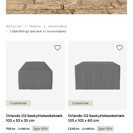
Bolia.com
Møbler
Havemøbler
Udskifteligt betræk til havemøbler
Tilføj {0} til listen
Tilføj {0
Customise
Customise
Orlando O2 beskyttelsesbetræk
Orlando O2 beskyttelsesbetræk
103 x 53 x 35 cm
103 x 103 x 60 cm
749 kr.
1.499 kr.
Spar 50%
1.249 kr.
2.499 kr.
Spar 50%