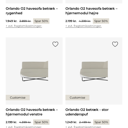
Orlando O2 havesofa betræk –
Orlando O2 havesofa betræk –
rygenhed
hjørnemodul højre
1.949 kr.
3.899 kr.
Spar 50%
2.199 kr.
4.399 kr.
Spar 50%
+ evt. fragtomkostninger.
+ evt. fragtomkostninger.
Tilføj {0} til listen
Tilføj {0
Customise
Customise
Orlando O2 havesofa betræk –
Orlando O2 betræk - stor
hjørnemodul venstre
udendørspuf
2.199 kr.
4.399 kr.
Spar 50%
1.249 kr.
2.499 kr.
Spar 50%
+ evt. fragtomkostninger.
+ evt. fragtomkostninger.