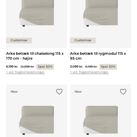
Customise
Customise
Arke betræk til chaiselong 115 x
Arke betræk til rygmodul 115 x
170 cm - højre
95 cm
6.199 kr.
12.399 kr.
Spar 50%
3.099 kr.
6.199 kr.
Spar 50%
+ evt. fragtomkostninger.
+ evt. fragtomkostninger.
New
New
Tilføj {0} til listen
Tilføj {0