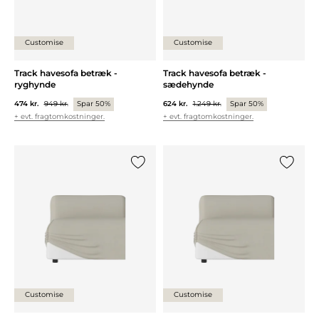
Customise
Customise
Track havesofa betræk -
Track havesofa betræk -
ryghynde
sædehynde
474 kr.
949 kr.
Spar 50%
624 kr.
1.249 kr.
Spar 50%
+ evt. fragtomkostninger.
+ evt. fragtomkostninger.
Tilføj {0} til listen
Tilføj {0
Customise
Customise