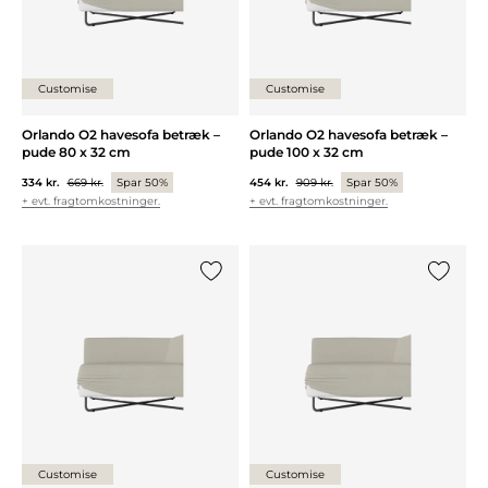
Customise
Customise
Orlando O2 havesofa betræk –
Orlando O2 havesofa betræk –
pude 80 x 32 cm
pude 100 x 32 cm
334 kr.
669 kr.
Spar 50%
454 kr.
909 kr.
Spar 50%
+ evt. fragtomkostninger.
+ evt. fragtomkostninger.
Tilføj {0} til listen
Tilføj {0
Customise
Customise