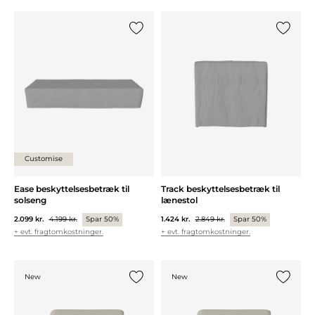
Tilføj {0} til listen
Tilføj {0
Customise
Ease beskyttelsesbetræk til
Track beskyttelsesbetræk til
solseng
lænestol
2.099 kr.
4.199 kr.
Spar 50%
1.424 kr.
2.849 kr.
Spar 50%
+ evt. fragtomkostninger.
+ evt. fragtomkostninger.
New
New
Tilføj {0} til listen
Tilføj {0