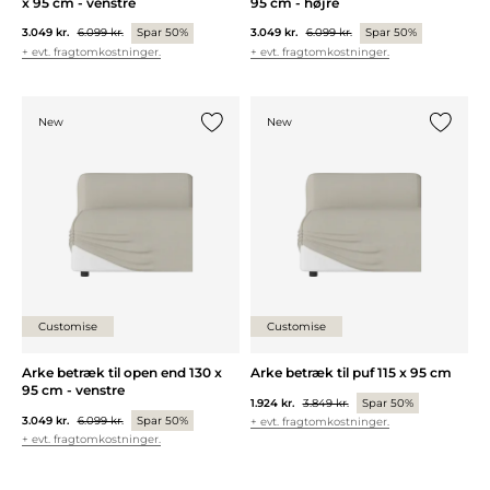
x 95 cm - venstre
95 cm - højre
3.049 kr.
6.099 kr.
Spar 50%
3.049 kr.
6.099 kr.
Spar 50%
+ evt. fragtomkostninger.
+ evt. fragtomkostninger.
New
New
Tilføj {0} til listen
Tilføj {0
Customise
Customise
Arke betræk til open end 130 x
Arke betræk til puf 115 x 95 cm
95 cm - venstre
1.924 kr.
3.849 kr.
Spar 50%
3.049 kr.
6.099 kr.
Spar 50%
+ evt. fragtomkostninger.
+ evt. fragtomkostninger.