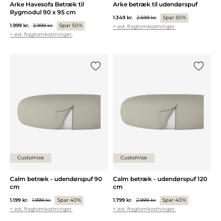
Arke Havesofa Betræk til
Arke betræk til udendørspuf
Rygmodul 90 x 95 cm
1.349 kr.
2.699 kr.
Spar 50%
1.999 kr.
3.999 kr.
Spar 50%
+ evt. fragtomkostninger.
+ evt. fragtomkostninger.
Tilføj {0} til listen
Tilføj {0
Customise
Customise
Calm betræk - udendørspuf 90
Calm betræk - udendørspuf 120
cm
cm
1.199 kr.
1.999 kr.
Spar 40%
1.799 kr.
2.999 kr.
Spar 40%
+ evt. fragtomkostninger.
+ evt. fragtomkostninger.