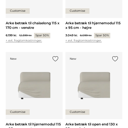
Customise
Customise
Arke betræk til chaiselong 115 x
Arke betræk til hjørnemodul 115
170 cm - venstre
x 95 cm - højre
6.199 kr.
12.399 kr.
Spar 50%
3.049 kr.
6.099 kr.
Spar 50%
+ evt. fragtomkostninger.
+ evt. fragtomkostninger.
New
New
Tilføj {0} til listen
Tilføj {0
Customise
Customise
Arke betræk til hjørnemodul 115
Arke betræk til open end 130 x