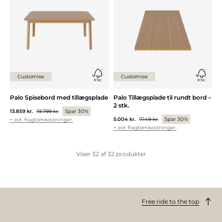
Customise
Customise
Palo Spisebord med tillægsplade
Palo Tillægsplade til rundt bord –
2 stk.
13.859 kr.
19.799 kr.
Spar 30%
5.004 kr.
7.149 kr.
Spar 30%
+ evt. fragtomkostninger.
+ evt. fragtomkostninger.
Viser
32
af
32
produkter
Free ride to the top