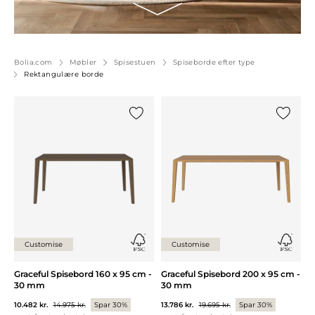
Bolia.com
Møbler
Spisestuen
Spiseborde efter type
Rektangulære borde
Tilføj {0} til listen
Tilføj {0
Customise
Customise
Graceful Spisebord 160 x 95 cm -
Graceful Spisebord 200 x 95 cm -
30 mm
30 mm
10.482 kr.
14.975 kr.
Spar 30%
13.786 kr.
19.695 kr.
Spar 30%