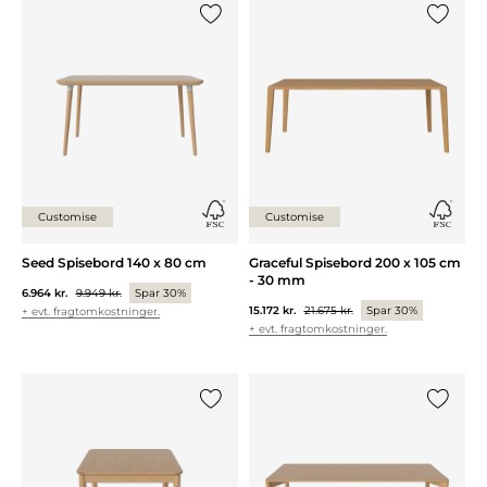
Tilføj {0} til listen
Tilføj {0
Customise
Customise
Seed Spisebord 140 x 80 cm
Graceful Spisebord 200 x 105 cm
- 30 mm
6.964 kr.
9.949 kr.
Spar 30%
15.172 kr.
21.675 kr.
Spar 30%
+ evt. fragtomkostninger.
+ evt. fragtomkostninger.
Tilføj {0} til listen
Tilføj {0