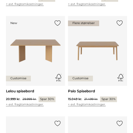
+ evt. fragtomkostninger.
+ evt. fragtomkostninger.
New
Flere størrelser
Tilføj {0} til listen
Tilføj {0
Customise
Customise
Lelou spisebord
Palo Spisebord
20.999 kr.
29.999 kr.
Spar 30%
15.049 kr.
21.499 kr.
Spar 30%
+ evt. fragtomkostninger.
+ evt. fragtomkostninger.
Tilføj {0} til listen
Tilføj {0