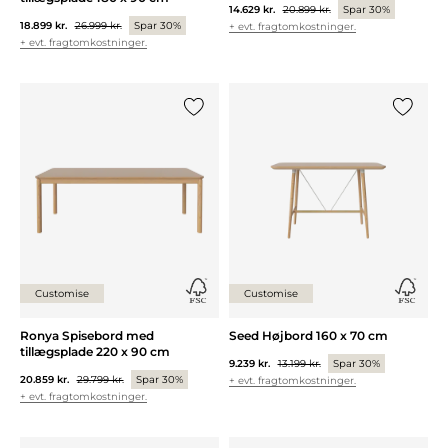
14.629 kr.
20.899 kr.
Spar 30%
18.899 kr.
26.999 kr.
Spar 30%
+ evt. fragtomkostninger.
+ evt. fragtomkostninger.
Tilføj {0} til listen
Tilføj {0
Customise
Customise
Ronya Spisebord med
Seed Højbord 160 x 70 cm
tillægsplade 220 x 90 cm
9.239 kr.
13.199 kr.
Spar 30%
20.859 kr.
29.799 kr.
Spar 30%
+ evt. fragtomkostninger.
+ evt. fragtomkostninger.