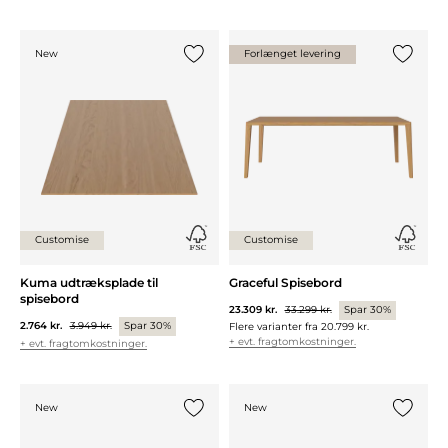
New
Forlænget levering
Tilføj {0} til listen
Tilføj {0
Customise
Customise
Kuma udtræksplade til
Graceful Spisebord
spisebord
23.309 kr.
33.299 kr.
Spar 30%
2.764 kr.
3.949 kr.
Spar 30%
Flere varianter fra
20.799 kr.
+ evt. fragtomkostninger.
+ evt. fragtomkostninger.
New
New
Tilføj {0} til listen
Tilføj {0