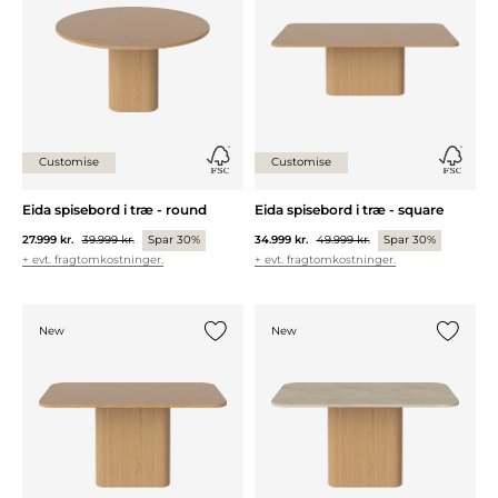
Customise
Customise
Eida spisebord i træ - round
Eida spisebord i træ - square
27.999 kr.
39.999 kr.
Spar 30%
34.999 kr.
49.999 kr.
Spar 30%
+ evt. fragtomkostninger.
+ evt. fragtomkostninger.
New
New
Tilføj {0} til listen
Tilføj {0