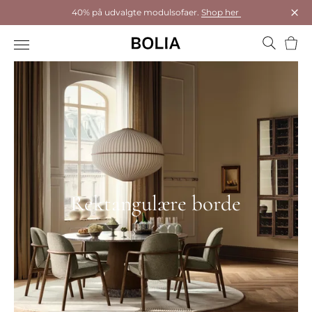
40% på udvalgte modulsofaer.
Shop her
Luk
Kurv
Rektangulære borde