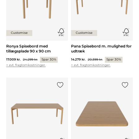
Customise
Customise
Ronya Spisebord med
Pana Spisebord m. mulighed for
tillægsplade 90 x 90 cm
udtræk
17.009 kr.
24.299 kr.
Spar 30%
14.279 kr.
20.399 kr.
Spar 30%
+ evt. fragtomkostninger.
+ evt. fragtomkostninger.
Tilføj {0} til listen
Tilføj {0