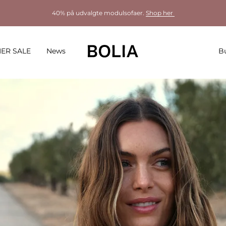
40% på udvalgte modulsofaer.
Shop her
ER SALE
News
Bu