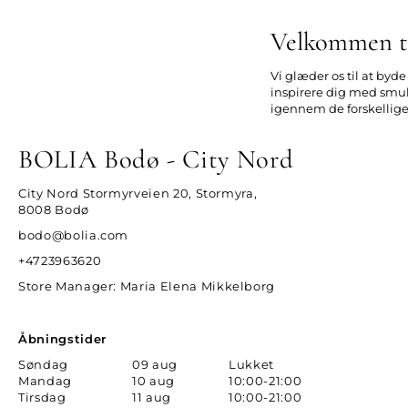
Velkommen ti
Vi glæder os til at byd
inspirere dig med smukt
igennem de forskellige m
BOLIA Bodø - City Nord
City Nord Stormyrveien 20, Stormyra,
8008 Bodø
bodo@bolia.com
+4723963620
Store Manager
: Maria Elena Mikkelborg
Åbningstider
Søndag
09 aug
Lukket
Mandag
10 aug
10:00-21:00
Tirsdag
11 aug
10:00-21:00