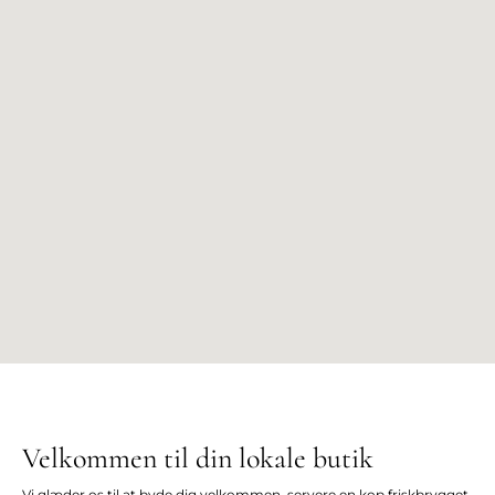
Velkommen til din lokale butik
Vi glæder os til at byde dig velkommen, servere en kop friskbrygget