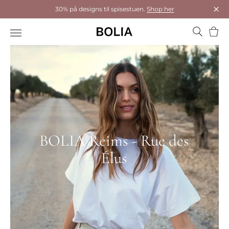
30% på designs til spisestuen.
Shop her
Luk
Kurv
BOLIA Reims - Rue des
Élus