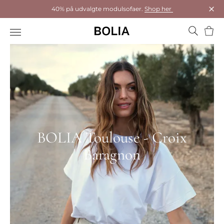
40% på udvalgte modulsofaer.
Shop her
Luk
Kurv
BOLIA Toulouse - Croix
Baragnon