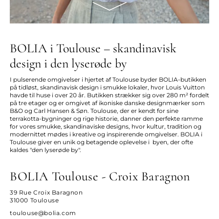
BOLIA i Toulouse – skandinavisk
design i den lyserøde by
I pulserende omgivelser i hjertet af Toulouse byder BOLIA-butikken
på tidløst, skandinavisk design i smukke lokaler, hvor Louis Vuitton
havde til huse i over 20 år. Butikken strækker sig over 280 m² fordelt
på tre etager og er omgivet af ikoniske danske designmærker som
B&O og Carl Hansen & Søn. Toulouse, der er kendt for sine
terrakotta-bygninger og rige historie, danner den perfekte ramme
for vores smukke, skandinaviske designs, hvor kultur, tradition og
modernittet mødes i kreative og inspirerende omgivelser. BOLIA i
Toulouse giver en unik og betagende oplevelse i byen, der ofte
kaldes "den lyserøde by".
BOLIA Toulouse - Croix Baragnon
39 Rue Croix Baragnon
31000 Toulouse
toulouse@bolia.com