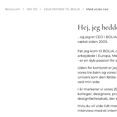
Bolia.com
OM OS
VELKOMMEN TIL BOLIA
Mød vores ceo
Hej, jeg hedd
.. og jeg er CEO i BOLIA
vækst siden 2005.
Før jeg kom til BOLIA,
arbejdede i Europa, Me
- er en dyb passion for
Uden for kontoret er je
vores tre børn og vores
univers som den første
ved min side.
I år markerer vi vores
kolleger, designere, p
designfællesskab, der e
Hvis du vil vide lidt m
interview med et inter