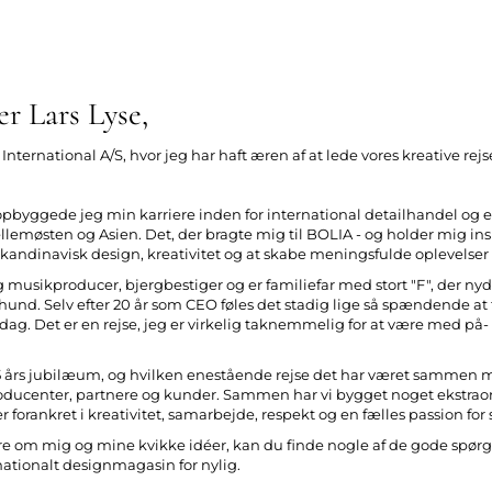
er Lars Lyse,
 International A/S, hvor jeg har haft æren af at lede vores kreative rej
 opbyggede jeg min karriere inden for international detailhandel og e
llemøsten og Asien. Det, der bragte mig til BOLIA - og holder mig ins
 skandinavisk design, kreativitet og at skabe meningsfulde oplevelser 
g musikproducer, bjergbestiger og er familiefar med stort "F", der ny
 hund. Selv efter 20 år som CEO føles det stadig lige så spændende at
 dag. Det er en rejse, jeg er virkelig taknemmelig for at være med p
 25 års jubilæum, og hvilken enestående rejse det har været sammen m
roducenter, partnere og kunder. Sammen har vi bygget noget ekstraor
r forankret i kreativitet, samarbejde, respekt og en fælles passion f
ere om mig og mine kvikke idéer, kan du finde nogle af de gode spørgsm
nationalt designmagasin for nylig.