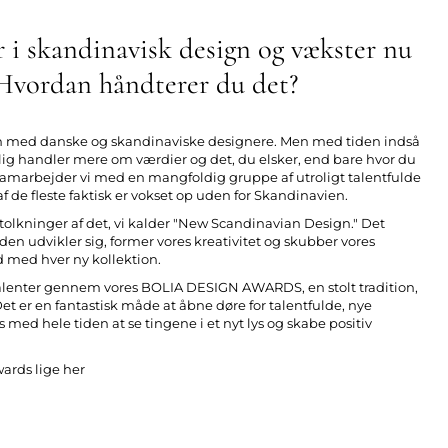
i skandinavisk design og vækster nu
 Hvordan håndterer du det?
n med danske og skandinaviske designere. Men med tiden indså
elig handler mere om værdier og det, du elsker, end bare hvor du
g samarbejder vi med en mangfoldig gruppe af utroligt talentfulde
f de fleste faktisk er vokset op uden for Skandinavien.
ortolkninger af det, vi kalder "New Scandinavian Design." Det
tiden udvikler sig, former vores kreativitet og skubber vores
med hver ny kollektion.
 talenter gennem vores BOLIA DESIGN AWARDS, en stolt tradition,
. Det er en fantastisk måde at åbne døre for talentfulde, nye
 med hele tiden at se tingene i et nyt lys og skabe positiv
rds lige her