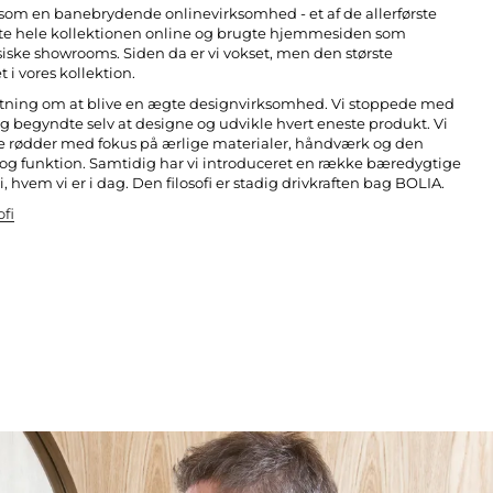
0 som en banebrydende onlinevirksomhed - et af de allerførste
gte hele kollektionen online og brugte hjemmesiden som
ske showrooms. Siden da er vi vokset, men den største
 i vores kollektion.
slutning om at blive en ægte designvirksomhed. Vi stoppede med
g begyndte selv at designe og udvikle hvert eneste produkt. Vi
 rødder med fokus på ærlige materialer, håndværk og den
og funktion. Samtidig har vi introduceret en række bæredygtige
n i, hvem vi er i dag. Den filosofi er stadig drivkraften bag BOLIA.
fi