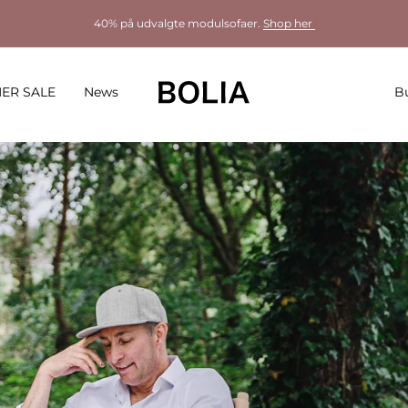
40% på udvalgte modulsofaer.
Shop her
ER SALE
News
Bu