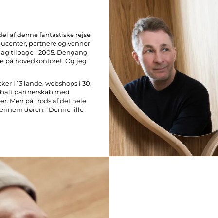
del af denne fantastiske rejse
ducenter, partnere og venner
dag tilbage i 2005. Dengang
e på hovedkontoret. Og jeg
ker i 13 lande, webshops i 30,
lobalt partnerskab med
r. Men på trods af det hele
 gennem døren:
"Denne lille