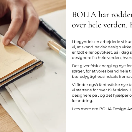
BOLIA har rødder 
over hele verden.
I begyndelsen arbejdede vi ku
vi, at skandinavisk design virk
er født eller opvokset. Så i da
designere fra hele verden,
hvora
Det giver frisk energi og nye f
sørger, for at vores brand hele 
bæredygtighedsindsats fremad 
Vi finder også fantastiske nye
vi startede for over 19 år siden
designere på
,
og det hjælper os
forandring.
Læs mere om BOLIA Design Awa