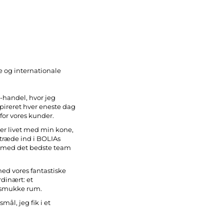
se og internationale
-handel, hvor jeg
pireret hver eneste dag
for vores kunder.
der livet med min kone,
 træde ind i BOLIAs
å- med det bedste team
ed vores fantastiske
dinært: et
or smukke rum.
ål, jeg fik i et