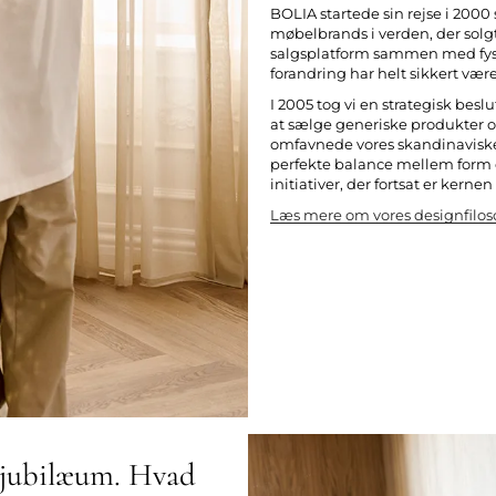
BOLIA startede sin rejse i 200
møbelbrands i verden, der sol
salgsplatform sammen med fysi
forandring har helt sikkert været
I 2005 tog vi en strategisk be
at sælge generiske produkter o
omfavnede vores skandinaviske
perfekte balance mellem form 
initiativer, der fortsat er kerne
Læs mere om vores designfiloso
rs jubilæum. Hvad