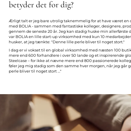
betyder det for dig?
Ærligt talt er jeg bare utrolig taknemmelig for at have været en 
med BOLIA
- sammen med fantastiske kolleger, designere, pro
gennem de seneste 20 år. Jeg kan stadig huske min allerførste 
var BOLIA en lille start-up virksomhed med kun 10 medarbejder
husker, at jeg tænkte:
"Denne lille perle bliver til noget stort."
I dag er vi vokset til en global virksomhed med næsten 100 butik
mere end 600 forhandlere i over 50 lande og et inspirerende g
Steelcase – for ikke at nævne mere end 800 passionerede kollege
føler jeg mig stadig som den samme hver morgen, når jeg går
perle bliver til noget stort ..."