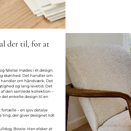
 der til, for at
 og følelse mødes i ét design.
og skønhed. Det handler om
t handler om håndværk. Det
tighed og lang levetid. Det
l af den samlede kollektion –
det enkelte design til en
 fortælle – en sjov detalje
e ting, der giver designet lidt
ulldog, Bowie. Han elsker at