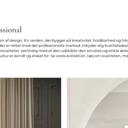
ssional
n af design. En verden, der bygger på kreativitet, holdbarhed og hå
der er rettet mod det professionelle marked, tilbyder dig kvalitetsde
ktionaliteter, samtidig med at den udstråler den smukke og enkle æst
tur er kendt og elsket for. Se vores kollektion, læs om kvaliteten, m