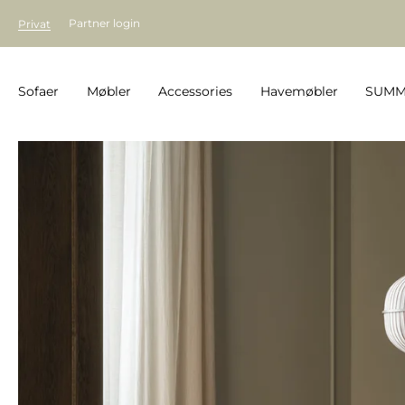
Partner login
Privat
Sofaer
Møbler
Accessories
Havemøbler
SUMM