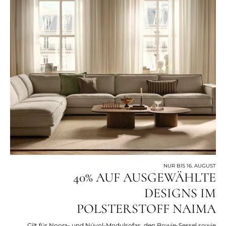
NUR BIS 16. AUGUST
40% AUF AUSGEWÄHLTE
DESIGNS IM
POLSTERSTOFF NAIMA
Gilt für Noora- und Núvol-Modulsofas, den Bowie-Sessel sowie