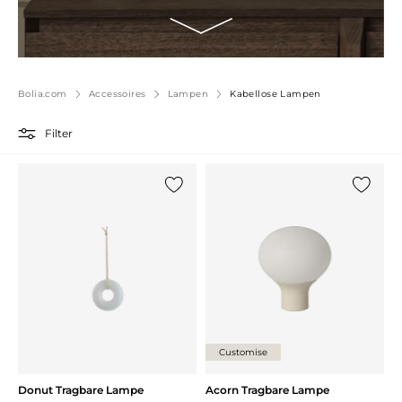
Bolia.com
Accessoires
Lampen
Kabellose Lampen
Filter
{0} zur Liste hinzufügen
{0} zur
Customise
Donut Tragbare Lampe
Acorn Tragbare Lampe