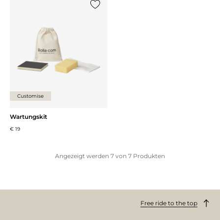
{0} zur Liste hinzufügen
Customise
Wartungskit
€ 19
Angezeigt werden
7
von
7
Produkten
Free ride to the top