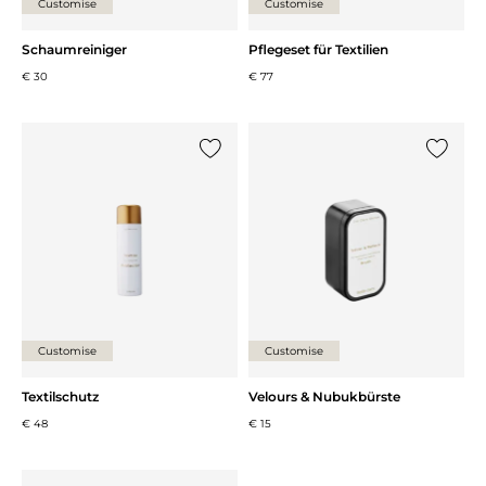
Customise
Customise
Schaumreiniger
Pflegeset für Textilien
€ 30
€ 77
{0} zur Liste hinzufügen
{0} zur
Customise
Customise
Textilschutz
Velours & Nubukbürste
€ 48
€ 15