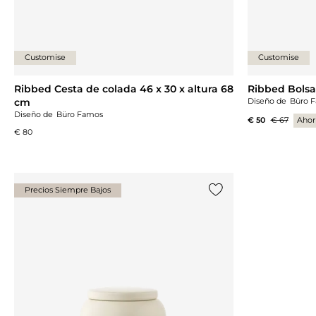
Customise
Customise
Ribbed Cesta de colada 46 x 30 x altura 68
Ribbed Bolsa 
cm
Diseño de
Büro 
Diseño de
Büro Famos
€ 50
€ 67
Ahor
€ 80
Precios Siempre Bajos
Añade {0} a tu lista