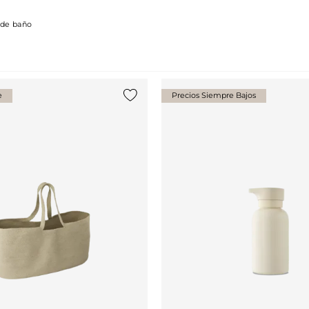
 de baño
e
Precios Siempre Bajos
Añade {0} a tu lista