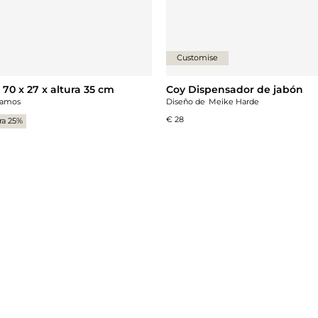
Customise
70 x 27 x altura 35 cm
Coy Dispensador de jabón
Famos
Diseño de
Meike Harde
€ 28
ra 25%