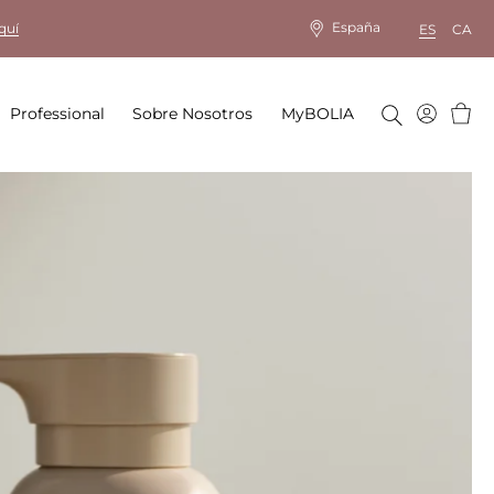
España
quí
ES
CA
Cesta
Professional
Sobre Nosotros
MyBOLIA