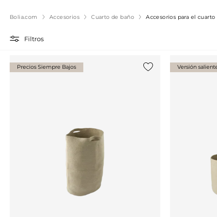
Bolia.com
Accesorios
Cuarto de baño
Accesorios para el cuarto
Filtros
Precios Siempre Bajos
Versión salient
Añade {0} a tu lista