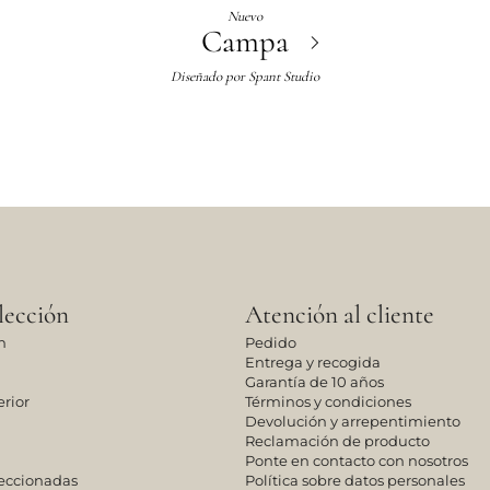
Nuevo
Campa
Diseñado por
Spant Studio
lección
Atención al cliente
n
Pedido
Entrega y recogida
Garantía de 10 años
rior
Términos y condiciones
Devolución y arrepentimiento
Reclamación de producto
Ponte en contacto con nosotros
leccionadas
Política sobre datos personales