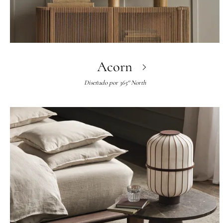
Acorn
Diseñado por
365° North