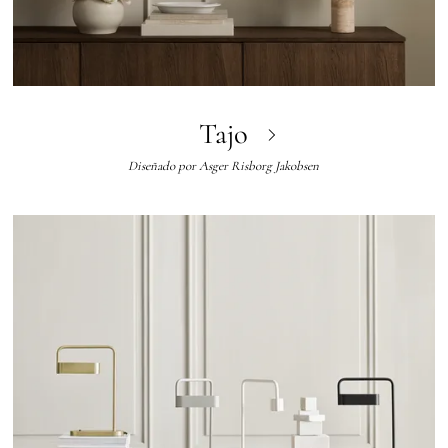
Tajo
Diseñado por
Asger Risborg Jakobsen