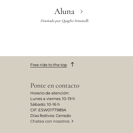
Aluna
Diseñado por
Quaglio Simonelli
Free ride to the top
Ponte en contacto
Horario de atención:
Lunes a viernes: 10-19 h
Sábado: 10-16 h
CIF: ESW0177989A
Días festivos: Cerrado
Chatea con nosotros