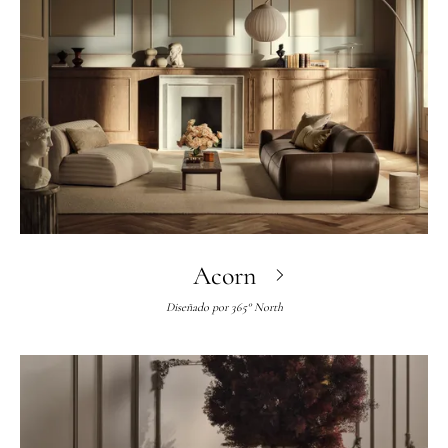
Acorn
Diseñado por
365° North