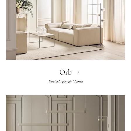
Orb
Diseñado por
365° North