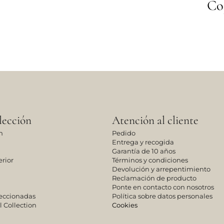
Coj
lección
Atención al cliente
n
Pedido
Entrega y recogida
Garantía de 10 años
rior
Términos y condiciones
Devolución y arrepentimiento
Reclamación de producto
Ponte en contacto con nosotros
leccionadas
Política sobre datos personales
l Collection
Cookies