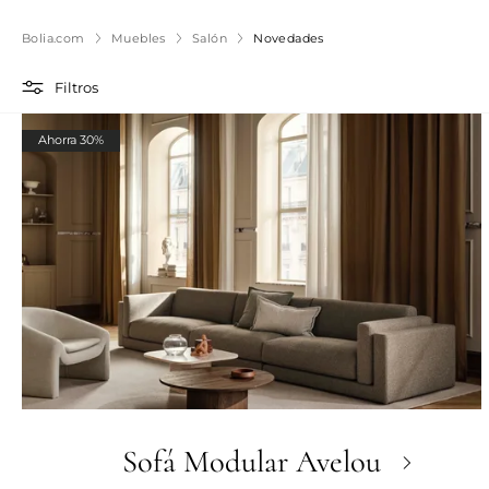
Bolia.com
Muebles
Salón
Novedades
Filtros
Ahorra 30%
Sofá Modular Avelou