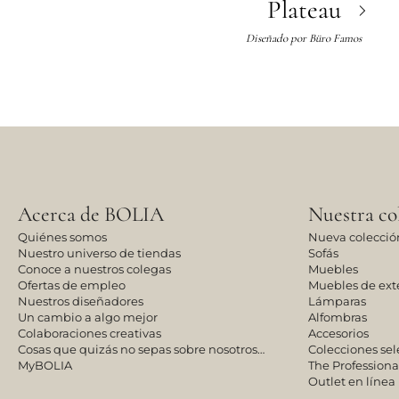
Plateau
Diseñado por
Büro Famos
Acerca de BOLIA
Nuestra co
Quiénes somos
Nueva colecció
Nuestro universo de tiendas
Sofás
Conoce a nuestros colegas
Muebles
Ofertas de empleo
Muebles de exte
Nuestros diseñadores
Lámparas
Un cambio a algo mejor
Alfombras
Colaboraciones creativas
Accesorios
Cosas que quizás no sepas sobre nosotros…
Colecciones se
MyBOLIA
The Professiona
Outlet en línea