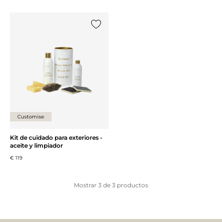
Añade {0} a tu lista
Customise
Kit de cuidado para exteriores -
aceite y limpiador
€ 119
Mostrar
3
de
3
productos