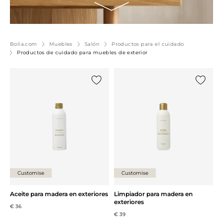
Bolia.com
Muebles
Salón
Productos para el cuidado
Productos de cuidado para muebles de exterior
Añade {0} a tu lista
Añade {0
Customise
Customise
Aceite para madera en exteriores
Limpiador para madera en
exteriores
€ 36
€ 39