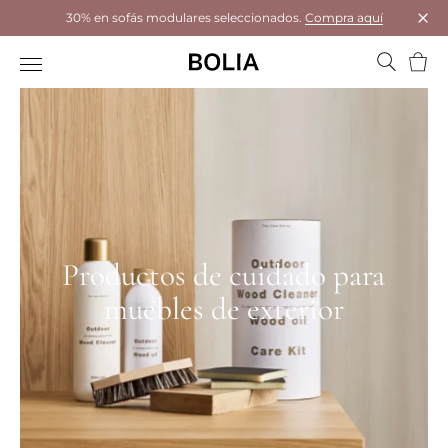
30% en sofás modulares seleccionados.
Compra aquí
Cerr
Cesta
Productos de cuidado para
muebles de exterior