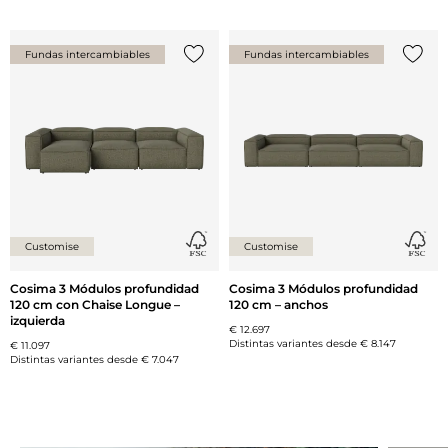
Fundas intercambiables
Fundas intercambiables
Añade {0} a tu lista
Añade 
Customise
Customise
Cosima 3 Módulos profundidad
Cosima 3 Módulos profundidad
120 cm con Chaise Longue –
120 cm – anchos
izquierda
€ 12.697
Distintas variantes desde
€ 8.147
€ 11.097
Distintas variantes desde
€ 7.047