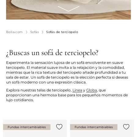
Bolia.com
Sofás
Sofás de terciopelo
¿Buscas un sofá de terciopelo?
Experimenta la sensación lujosa de un sofá envolvente en suave
terciopelo. El material suave invita a la relajación y la comodidad,
mientras que la rica textura del terciopelo añade profundidad a tu
sala de estar. Un sofá de terciopelo es la elección perfecta si deseas
un sofá moderno con una expresión clásica.
Explora nuestras telas de terciopelo,
Linea
y
Globa
, que
proporcionan una hermosa base para los pequeños momentos de
lujo cotidianos.
Fundas intercambiables
Fundas intercambiables
Añade {0} a tu lista
Añade 