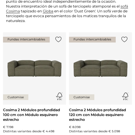
punto de encuentro ideal independientemente de la ocasión.
Nuestra interpretación de un sofá de terciopelo atemporal es el
sofá
Cosima
tapizado en
Globa
en el color 'Dust Green'. Un sofá verde de
terciopelo que evoca pensamientos de los matices tranquilos de la
naturaleza.
Fundas intercambiables
Fundas intercambiables
Añade {0} a tu lista
Añade 
Customise
Customise
Cosima 2 Módulos profundidad
Cosima 2 Módulos profundidad
100 cm con Módulo esquinero
120 cm con Módulo esquinero
estrecho
estrecho
€ 7.198
€ 8.098
Distintas variantes desde
€ 4.498
Distintas variantes desde
€ 5.098