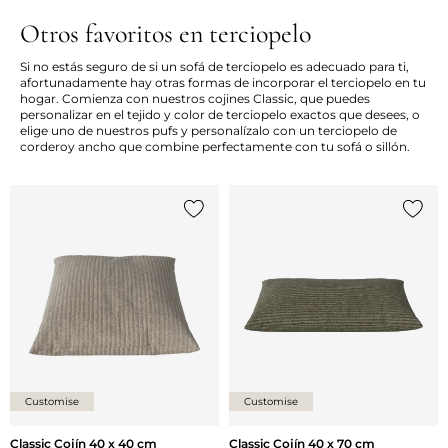
Otros favoritos en terciopelo
Si no estás seguro de si un sofá de terciopelo es adecuado para ti,
afortunadamente hay otras formas de incorporar el terciopelo en tu
hogar. Comienza con nuestros cojines Classic, que puedes
personalizar en el tejido y color de terciopelo exactos que desees, o
elige uno de nuestros pufs y personalízalo con un terciopelo de
corderoy ancho que combine perfectamente con tu sofá o sillón.
Añade {0} a tu lista
Añade 
Customise
Customise
Classic Cojín 40 x 40 cm
Classic Cojín 40 x 70 cm