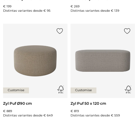
€ 199
€ 269
Distintas variantes desde
€ 95
Distintas variantes desde
€ 139
Añade {0} a tu lista
Añade 
Customise
Customise
Zyl Puf Ø90 cm
Zyl Puf 50 x 120 cm
€ 889
€ 819
Distintas variantes desde
€ 649
Distintas variantes desde
€ 559