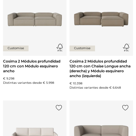
Customise
Customise
Cosima 2 Módulos profundidad
Cosima 2 Módulos profundidad
120 cm con Módulo esquinero
120 cm con Chaise Longue ancha
ancho
(derecha) y Módulo esquinero
ancho (izquierda)
€ 9.298
Distintas variantes desde
€ 5.998
€ 10.398
Distintas variantes desde
€ 6.648
Añade {0} a tu lista
Añade 