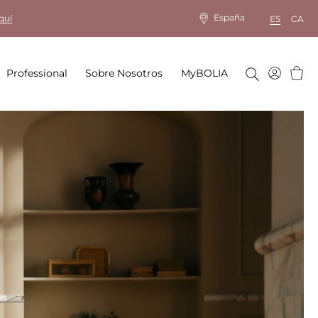
España
quí
ES
CA
Cesta
Professional
Sobre Nosotros
MyBOLIA