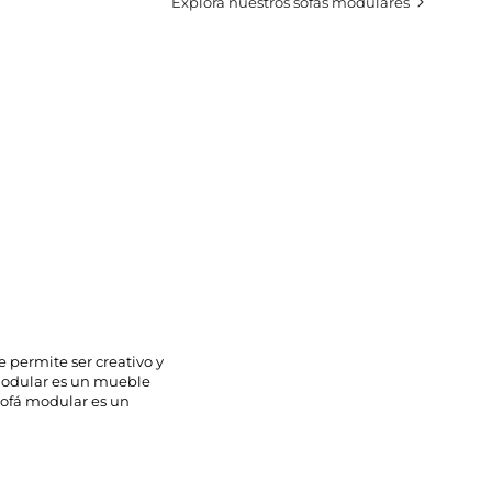
Explora nuestros sofás modulares
 permite ser creativo y
 modular es un mueble
sofá modular es un