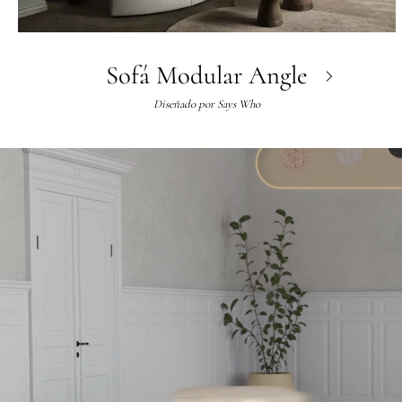
Sofá Modular Angle
Diseñado por
Says Who