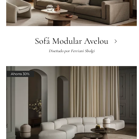
Sofá Modular Avelou
Diseñado por
Ferriani Sbolgi
Ahorra 30%