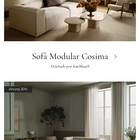
Sofá Modular Cosima
Diseñado por
kaschkasch
Ahorra 30%