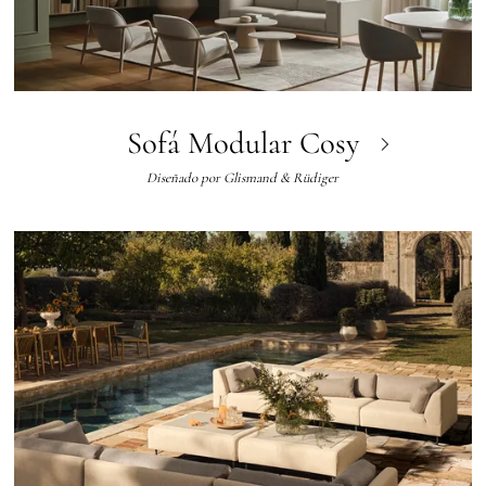
Sofá Modular Cosy
Diseñado por
Glismand & Rüdiger