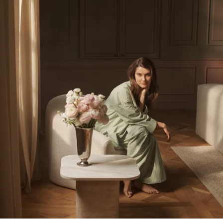
directe de meubles. C’est une possibilité fantastique de composer
un mobilier imposant à peu de frais. Trouvez des meubles pas cher
tel que des canapés pas cher, des tables tendance, des chaises
agréables, de belles étagères, des lampes exclusives, de ravissants
canapés, etc. dans notre Boutique en ligne, et obtenez de
magnifiques articles design à un prix incroyablement bas.
P
obody is
N
erfect
Une petite rayure ou un emballage un peu abîmé peut vous
permettre de faire des économies sur votre prochain meuble
design. Faites de bonnes affaires dans notre magasin En ligne
Outlet où les meubles que nous avons utilisé pour des
photoshootings, ceux qui nous ont été retournés, les 2e choix ou
encore les modèles d'exposition en magasin attendent de trouver
un nouveau propriétaire.
Nous avons réparti tous les articles Online Outlet en catégories afin
que vous sachiez s’il y a des petits défauts soit sur les meubles soit
sur l’emballage ou si les meubles sont en parfait état avant que vous
ne les achetiez - quelle belle offre!
Lisez notre FAQ d’outlet pour obtenir une réponse à vos questions.
Vente exclusive de meubles en stock
Chez Bolia, nous aimons la qualité. Vous pourrez clairement le
ressentir lorsque vous ferez connaissance de l’un de nos meubles de
designer. Les meubles sont fabriqués par des fabricants de meubles