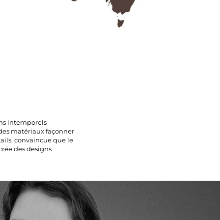
ns intemporels
es des matériaux façonner
tails, convaincue que le
 crée des designs