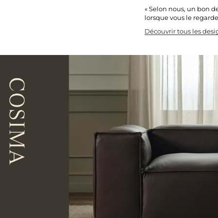
« Selon nous, un bon de
lorsque vous le regarde
Découvrir tous les des