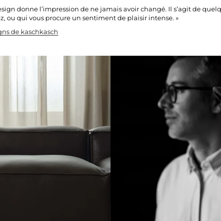
sign donne l’impression de ne jamais avoir changé. Il s’agit de quel
z, ou qui vous procure un sentiment de plaisir intense. »
igns de kaschkasch