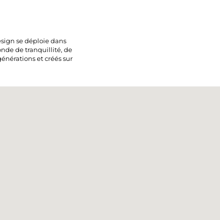
esign se déploie dans
de de tranquillité, de
énérations et créés sur