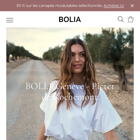
30 % sur les canapés modulables sélectionnés.
Achetez ici
Ferm
Panie
BOLIA Genève - Pictet
de Rochemont