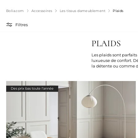
Bolia.com
Accessoires
Les tissus dameublement
Plaids
Filtres
PLAIDS
Les plaids sont parfaits
luxueuse de confort. D
la détente ou comme dét
Des prix bas toute l’année