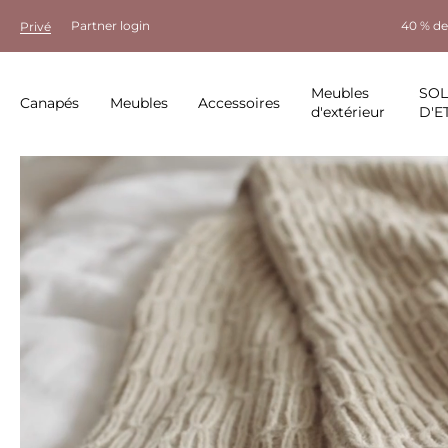
Partner login
40 % de
Privé
Meubles
SO
Canapés
Meubles
Accessoires
d'extérieur
D'E