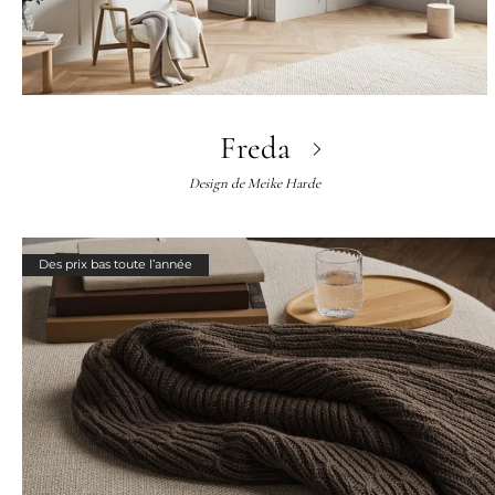
Freda
Design de
Meike Harde
Des prix bas toute l’année