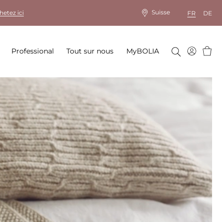
Suisse
hetez ici
FR
DE
Panie
Professional
Tout sur nous
MyBOLIA