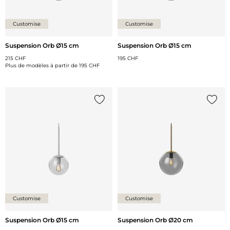
Customise
Customise
Suspension Orb Ø15 cm
Suspension Orb Ø15 cm
215 CHF
195 CHF
Plus de modèles à partir de
195 CHF
Ajouter {0} à la liste
Ajoute
Customise
Customise
Suspension Orb Ø15 cm
Suspension Orb Ø20 cm