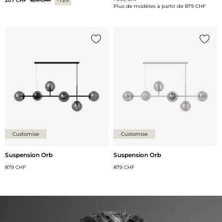
207 CHF
829 CHF
-75%
Plus de modèles à partir de
879 CHF
Ajouter {0} à la liste
Ajoute
Customise
Customise
Suspension Orb
Suspension Orb
879 CHF
879 CHF