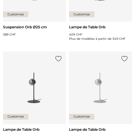
Customise
Customise
Suspension Orb Ø25 cm
Lampe de Table Orb
389 CHF
409 CHF
Plus de modèles à partir de
349 CHF
Ajouter {0} à la liste
Ajoute
Customise
Customise
Lampe de Table Orb
Lampe de Table Orb