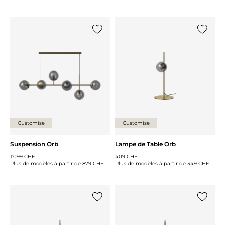
Ajouter {0} à la liste
Ajouter 
Customise
Customise
Suspension Orb
Lampe de Table Orb
1'099 CHF
409 CHF
Plus de modèles à partir de
879 CHF
Plus de modèles à partir de
349 CHF
Ajouter {0} à la liste
Ajouter 