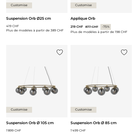
Customise
Customise
Suspension Orb Ø25 cm
Applique Orb
419 CHF
219 CHF
877 CHF
-75%
Plus de modèles à partir de
389 CHF
Plus de modèles à partir de
198 CHF
Ajouter {0} à la liste
Ajouter 
Customise
Customise
Suspension Orb Ø 105 cm
Suspension Orb Ø 85 cm
1'899 CHF
1'499 CHF