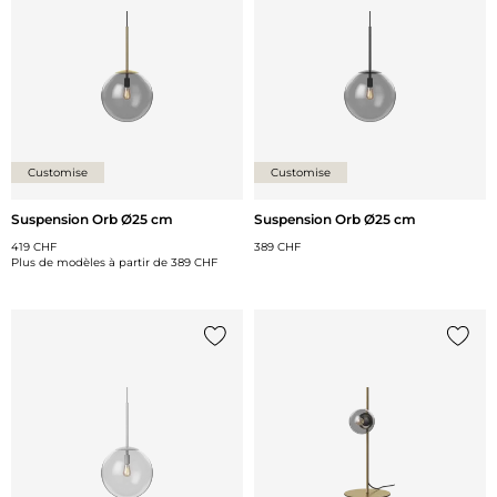
Customise
Customise
Suspension Orb Ø25 cm
Suspension Orb Ø25 cm
419 CHF
389 CHF
Plus de modèles à partir de
389 CHF
Ajouter {0} à la liste
Ajoute