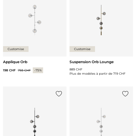
Customise
Customise
Applique Orb
Suspension Orb Lounge
889 CHF
198 CHF
793 CHF
-75%
Plus de modèles à partir de
719 CHF
Ajouter {0} à la liste
Ajoute