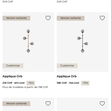
349 CHF
349 CHF
Version sortante
Version sortante
Ajouter {0} à la liste
Ajoute
Customise
Customise
Applique Orb
Applique Orb
219 CHF
877 CHF
-75%
198 CHF
793 CHF
-75%
Plus de modèles à partir de
198 CHF
Version sortante
Ajouter {0} à la liste
Ajoute