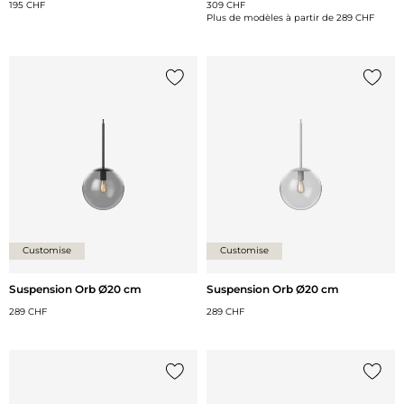
195 CHF
309 CHF
Plus de modèles à partir de
289 CHF
Ajouter {0} à la liste
Ajoute
Customise
Customise
Suspension Orb Ø20 cm
Suspension Orb Ø20 cm
289 CHF
289 CHF
Ajouter {0} à la liste
Ajoute