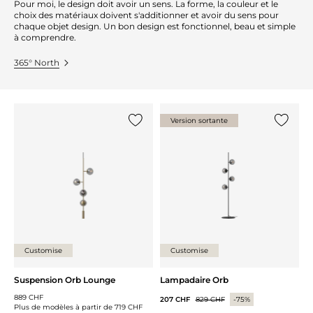
Pour moi, le design doit avoir un sens. La forme, la couleur et le
choix des matériaux doivent s'additionner et avoir du sens pour
chaque objet design. Un bon design est fonctionnel, beau et simple
à comprendre.
365° North
Version sortante
Ajouter {0} à la liste
Ajouter 
Customise
Customise
Suspension Orb Lounge
Lampadaire Orb
889 CHF
207 CHF
829 CHF
-75%
Plus de modèles à partir de
719 CHF