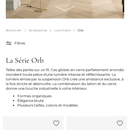
Bolia.com
Accessoires
Luminaire
Orb
Filtres
La Série Orb
Telles des perles sur un fil. Ces globes en verre parfaitement arrondis
inondent toute pièce d'une lumière intense et réfléchissante. La
lumière émise par la suspension Orb crée une ambiance exclusive, à
la fois stricte et désinvolte. La combinaison du laiton et du verre
donne une touche industrielle à votre intérieur.
Formes organiques
Élégance brute
Plusieurs tailles, coloris et modèles
Ajouter {0} à la liste
Ajoute