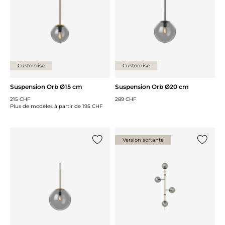
Customise
Customise
Suspension Orb Ø15 cm
Suspension Orb Ø20 cm
215 CHF
289 CHF
Plus de modèles à partir de
195 CHF
Version sortante
Ajouter {0} à la liste
Ajouter 