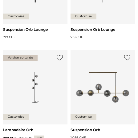
Customise
Customise
Suspension Orb Lounge
Suspension Orb Lounge
719 CHF
719 CHF
Version sortante
Ajouter {0} à la liste
Ajoute
Customise
Customise
Lampadaire Orb
Suspension Orb
1'099 CHF