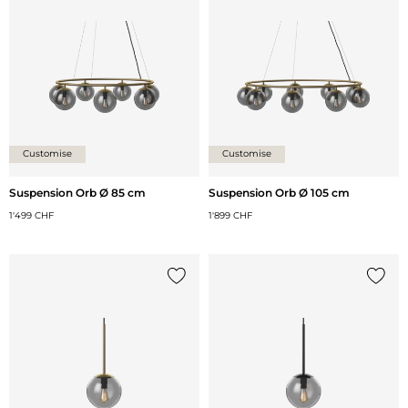
Customise
Customise
Suspension Orb Ø 85 cm
Suspension Orb Ø 105 cm
1'499 CHF
1'899 CHF
Ajouter {0} à la liste
Ajoute