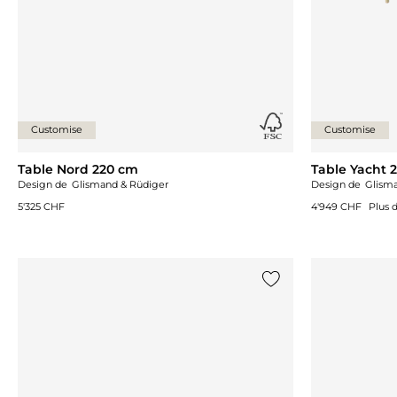
Customise
Customise
Table Nord 220 cm
Table Yacht 
Design de
Glismand & Rüdiger
Design de
Glism
5'325 CHF
4'949 CHF
Plus 
Ajouter {0} à la liste