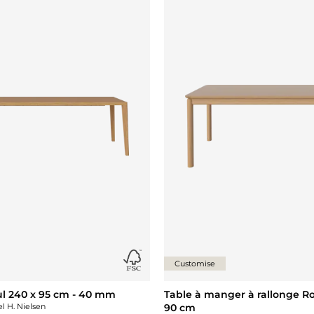
Ajouter {0} à la liste
Customise
ul 240 x 95 cm - 40 mm
Table à manger à rallonge Ro
l H. Nielsen
90 cm