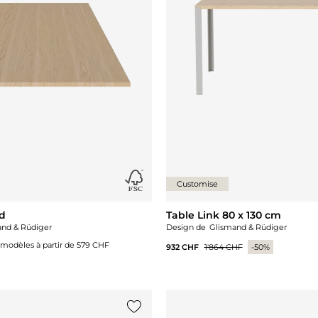
Customise
d
Table Link 80 x 130 cm
and & Rüdiger
Design de
Glismand & Rüdiger
 modèles à partir de
579 CHF
932 CHF
1'864 CHF
-50%