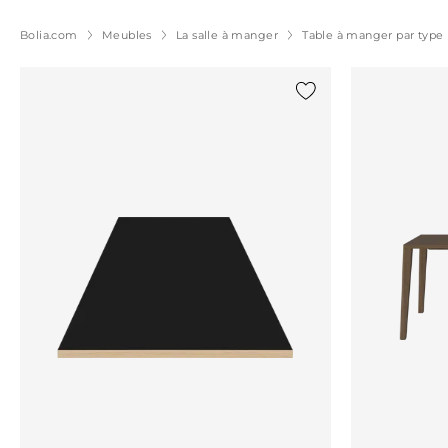
Bolia.com
Meubles
La salle à manger
Table à manger par type
Ajouter {0} à la liste