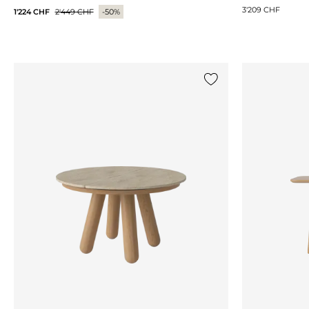
3'209 CHF
1'224 CHF
2'449 CHF
-50%
Ajouter {0} à la liste