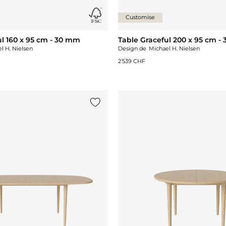
Customise
ul 160 x 95 cm - 30 mm
Table Graceful 200 x 95 cm -
l H. Nielsen
Design de
Michael H. Nielsen
2'539 CHF
Ajouter {0} à la liste