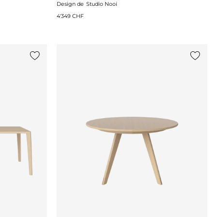
Design de
Studio Nooi
4'349 CHF
Ajouter {0} à la liste
Ajouter