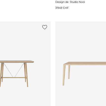
Design de
Studio Nooi
3'949 CHF
Ajouter {0} à la liste