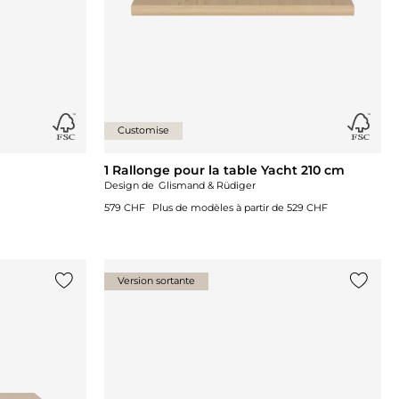
Customise
1 Rallonge pour la table Yacht 210 cm
Design de
Glismand & Rüdiger
579 CHF
Plus de modèles à partir de
529 CHF
Version sortante
Ajouter {0} à la liste
Ajouter