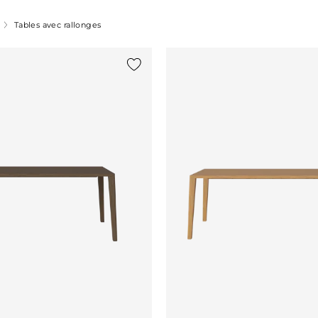
Tables avec rallonges
Ajouter {0} à la liste