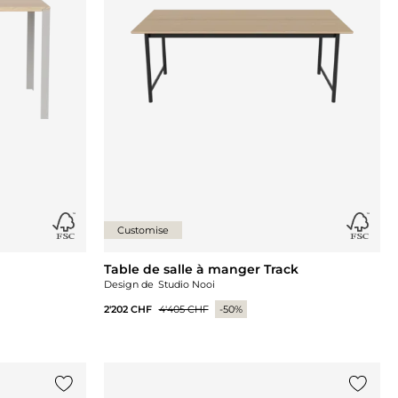
Customise
Table de salle à manger Track
Design de
Studio Nooi
2'202 CHF
4'405 CHF
-50%