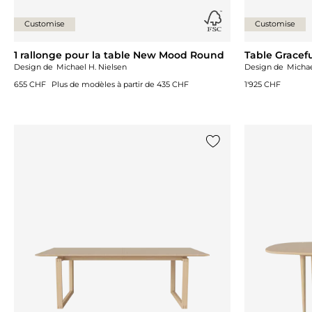
Customise
Customise
1 rallonge pour la table New Mood Round
Table Gracef
Design de
Michael H. Nielsen
Design de
Michae
655 CHF
Plus de modèles à partir de
435 CHF
1'925 CHF
Ajouter {0} à la liste