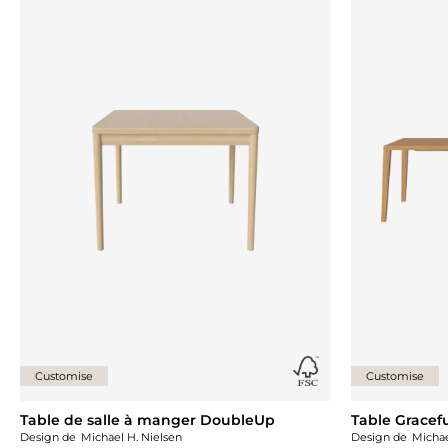
Ajouter {0} à la liste
Customise
Customise
Table de salle à manger DoubleUp
Table Gracef
Design de
Michael H. Nielsen
Design de
Michae