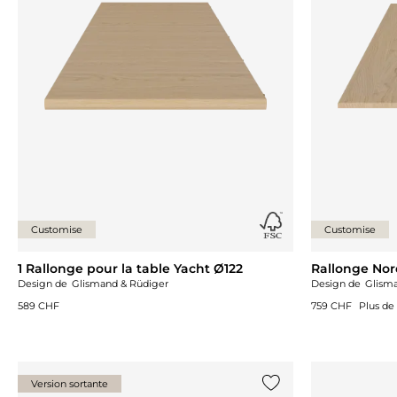
Customise
Customise
1 Rallonge pour la table Yacht Ø122
Rallonge Nor
Design de
Glismand & Rüdiger
Design de
Glism
589 CHF
759 CHF
Plus de
Version sortante