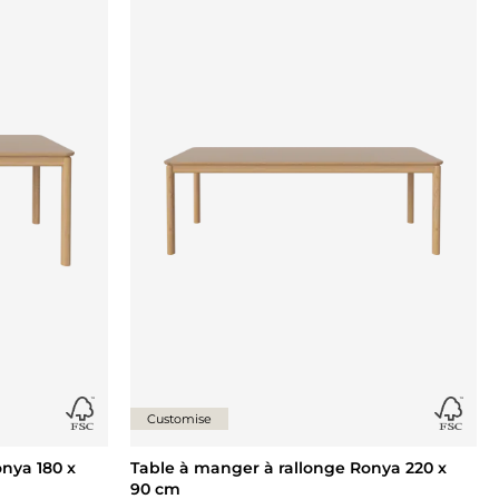
Ajouter {0} à la liste
Ajouter
Customise
nya 180 x
Table à manger à rallonge Ronya 220 x
90 cm