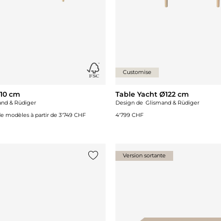
Customise
210 cm
Table Yacht Ø122 cm
and & Rüdiger
Design de
Glismand & Rüdiger
de modèles à partir de
3'749 CHF
4'799 CHF
Version sortante
Ajouter {0} à la liste