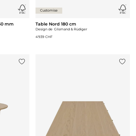
Customise
 30 mm
Table Nord 180 cm
Design de
Glismand & Rüdiger
4'939 CHF
Ajouter {0} à la liste
Ajouter